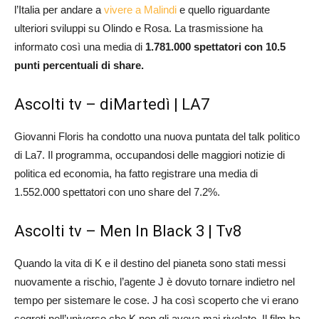
l’Italia per andare a
vivere a Malindi
e quello riguardante
ulteriori sviluppi su Olindo e Rosa. La trasmissione ha
informato così una media di
1.781.000 spettatori con 10.5
punti percentuali di share.
Ascolti tv – diMartedì | LA7
Giovanni Floris ha condotto una nuova puntata del talk politico
di La7. Il programma, occupandosi delle maggiori notizie di
politica ed economia, ha fatto registrare una media di
1.552.000 spettatori con uno share del 7.2%.
Ascolti tv – Men In Black 3 | Tv8
Quando la vita di K e il destino del pianeta sono stati messi
nuovamente a rischio, l’agente J è dovuto tornare indietro nel
tempo per sistemare le cose. J ha così scoperto che vi erano
segreti nell’universo che K non gli aveva mai rivelato. Il film ha