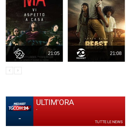
21:05
21:08
ULTIM'ORA
-
-
TUTTE LE NEWS