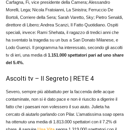
Carfagna, Fi, vice presidente della Camera; Alessandro
Morelli, Lega; Nicola Fratoianni, La Sinistra; Ferruccio De
Bortoli, Corriere della Sera; Sarah Varetto, Sky; Pietro Senaldi,
direttore di Libero; Andrea Scanzi, Il Fatto Quotidiano. Ospiti
speciali, invece: Rami Shehata, il ragazzo di tredici anni che
ha sventato la tragedia su un bus a San Donato Milanese, e
Lodo Guenzi. Il programma ha interessato, secondo gli ascolti
tv di ieri, una media di
1.151.000 spettatori pari ad uno share
del 5.4%.
Ascolti tv – Il Segreto | RETE 4
Severo, sempre più abbattuto per la faccenda delle acque
contaminate, non si è dato pace e non è riuscito a digerire il
fatto che i paesani non volessero il suo aiuto. Julieta ha
cercato di aiutarlo parlando con Pilar. L’amatissima soap opera
ha ottenuto una media di 1.813.000 spettatori con il 7.2% di
share. A seguire
Una Vita
segna 1.319.000 spettatori con il