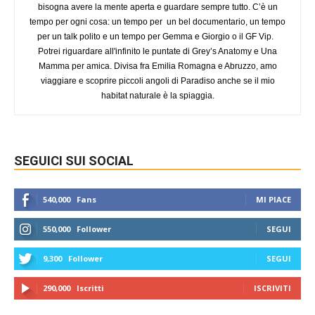
bisogna avere la mente aperta e guardare sempre tutto. C’è un
tempo per ogni cosa: un tempo per un bel documentario, un tempo
per un talk polito e un tempo per Gemma e Giorgio o il GF Vip.
Potrei riguardare all'infinito le puntate di Grey’s Anatomy e Una
Mamma per amica. Divisa fra Emilia Romagna e Abruzzo, amo
viaggiare e scoprire piccoli angoli di Paradiso anche se il mio
habitat naturale è la spiaggia.
SEGUICI SUI SOCIAL
540,000
Fans
MI PIACE
550,000
Follower
SEGUI
9,300
Follower
SEGUI
290,000
Iscritti
ISCRIVITI