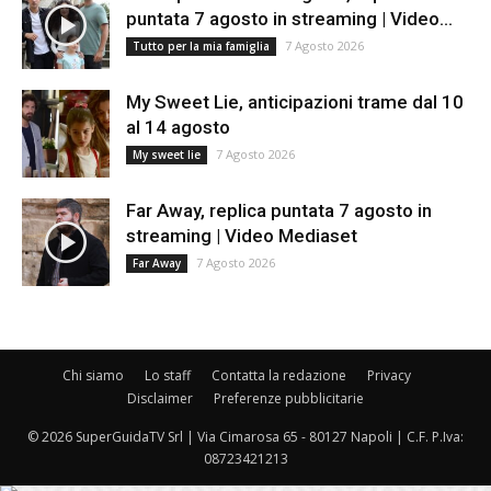
puntata 7 agosto in streaming | Video...
7 Agosto 2026
Tutto per la mia famiglia
My Sweet Lie, anticipazioni trame dal 10
al 14 agosto
7 Agosto 2026
My sweet lie
Far Away, replica puntata 7 agosto in
streaming | Video Mediaset
7 Agosto 2026
Far Away
Chi siamo
Lo staff
Contatta la redazione
Privacy
Disclaimer
Preferenze pubblicitarie
© 2026 SuperGuidaTV Srl | Via Cimarosa 65 - 80127 Napoli | C.F. P.Iva:
08723421213