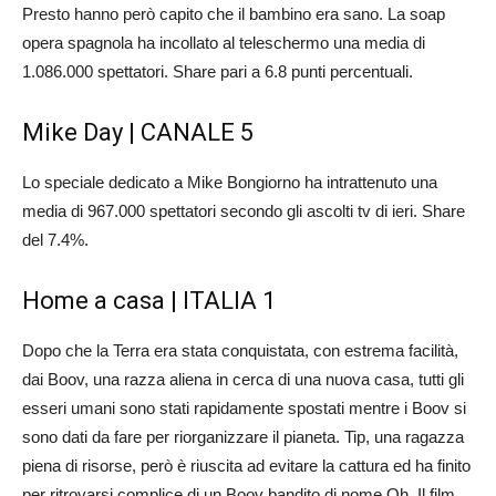
Presto hanno però capito che il bambino era sano. La soap
opera spagnola ha incollato al teleschermo una media di
1.086.000 spettatori. Share pari a 6.8 punti percentuali.
Mike Day | CANALE 5
Lo speciale dedicato a Mike Bongiorno ha intrattenuto una
media di 967.000 spettatori secondo gli ascolti tv di ieri. Share
del 7.4%.
Home a casa | ITALIA 1
Dopo che la Terra era stata conquistata, con estrema facilità,
dai Boov, una razza aliena in cerca di una nuova casa, tutti gli
esseri umani sono stati rapidamente spostati mentre i Boov si
sono dati da fare per riorganizzare il pianeta. Tip, una ragazza
piena di risorse, però è riuscita ad evitare la cattura ed ha finito
per ritrovarsi complice di un Boov bandito di nome Oh. Il film