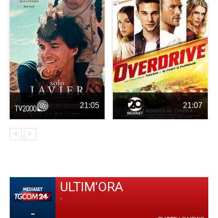
21:05
21:07
ULTIM'ORA
-
-