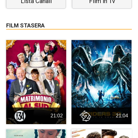
Lista Canali
Film in Tv
FILM STASERA
21:02
21:04