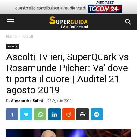
Home
Ascolti
Ascolti
Ascolti Tv ieri, SuperQuark vs
Rosamunde Pilcher: Va’ dove
ti porta il cuore | Auditel 21
agosto 2019
Da
Alessandra Solmi
-
22 Agosto 2019