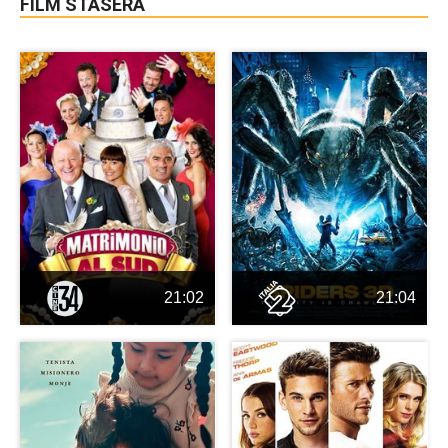
FILM STASERA
21:02
21:04