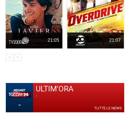
21:05
21:07
ULTIM'ORA
-
-
TUTTE LE NEWS