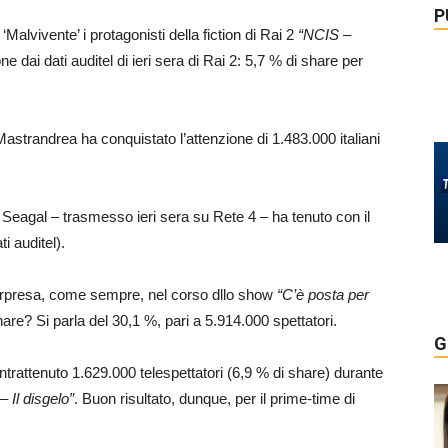
P
alvivente’ i protagonisti della fiction di Rai 2
“NCIS –
e dai dati auditel di ieri sera di Rai 2: 5,7 % di share per
Mastrandrea ha conquistato l’attenzione di 1.483.000 italiani
Seagal – trasmesso ieri sera su Rete 4 – ha tenuto con il
i auditel).
 sorpresa, come sempre, nel corso dllo show
“C’è posta per
share? Si parla del 30,1 %, pari a 5.914.000 spettatori.
G
ntrattenuto 1.629.000 telespettatori (6,9 % di share) durante
– Il disgelo”
. Buon risultato, dunque, per il prime-time di