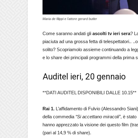
Maria de filippi e l'attore gerard butler
Come saranno andati gli
ascolti tv ieri sera
? L
piaciuta ad una grossa fetta di telespettatori.. ..o
solito? Scopriamolo assieme continuando a leggere 
e lo share dei principali programmi della prima 
Auditel ieri, 20 gennaio
**DATI AUDITEL DISPONIBILI DALLE 10.15**
Rai 1.
L’affidamento di Fulvio (Alessandro Siani
della commedia
“Si accettano miracoli”
, è stato
hanno apprezzato la visione dei questo film (tra
(pari al 14,9 % di share).