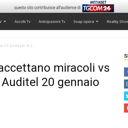
V
Ascolti Tv
Anticipazioni Tv
Soap opera
Reality Sho
 vs C’è posta per te |...
S
i accettano miracoli vs
| Auditel 20 gennaio