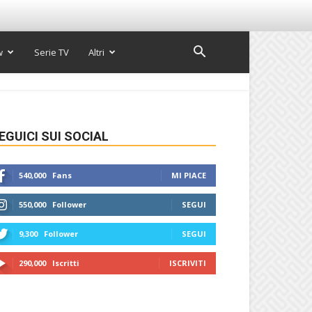
w
Serie TV
Altri
EGUICI SUI SOCIAL
540,000
Fans
MI PIACE
550,000
Follower
SEGUI
9,300
Follower
SEGUI
290,000
Iscritti
ISCRIVITI