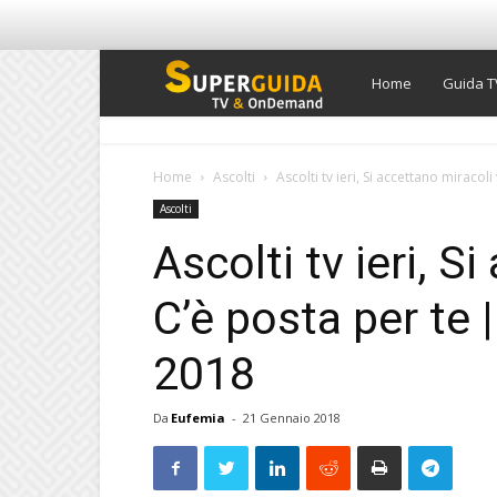
Super
Home
Guida T
Guida
Home
Ascolti
Ascolti tv ieri, Si accettano miracoli
Ascolti
TV
Ascolti tv ieri, S
C’è posta per te 
2018
Da
Eufemia
-
21 Gennaio 2018