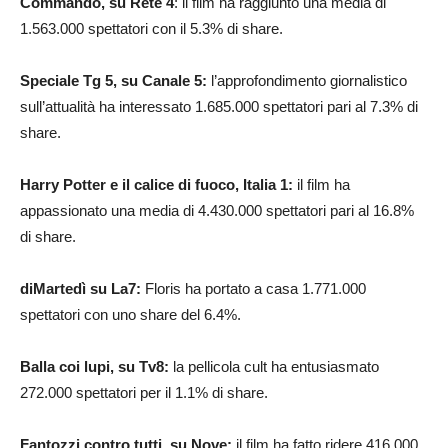
Commando, su Rete 4
: il film ha raggiunto una media di
1.563.000 spettatori con il 5.3% di share.
Speciale Tg 5, su Canale 5:
l’approfondimento giornalistico
sull’attualità ha interessato 1.685.000 spettatori pari al 7.3% di
share.
Harry Potter e il calice di fuoco, Italia 1:
il film ha
appassionato una media di 4.430.000 spettatori pari al 16.8%
di share.
diMartedì su La7:
Floris ha portato a casa 1.771.000
spettatori con uno share del 6.4%.
Balla coi lupi, su Tv8:
la pellicola cult ha entusiasmato
272.000 spettatori per il 1.1% di share.
Fantozzi contro tutti, su Nove:
il film ha fatto ridere 416.000