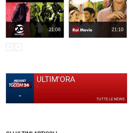
21:08
21:10
ULTIM'ORA
-
-
TUTTE LE NEWS