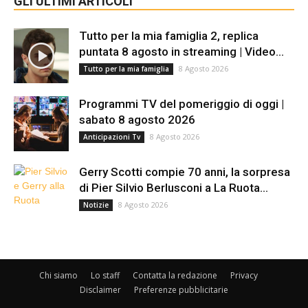
GLI ULTIMI ARTICOLI
Tutto per la mia famiglia 2, replica
puntata 8 agosto in streaming | Video...
8 Agosto 2026
Tutto per la mia famiglia
Programmi TV del pomeriggio di oggi |
sabato 8 agosto 2026
8 Agosto 2026
Anticipazioni Tv
Gerry Scotti compie 70 anni, la sorpresa
di Pier Silvio Berlusconi a La Ruota...
8 Agosto 2026
Notizie
Chi siamo
Lo staff
Contatta la redazione
Privacy
Disclaimer
Preferenze pubblicitarie