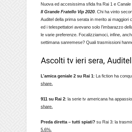
Nuova ed accesissima sfida fra Rai 1 e Canale 
Il Grande Fratello Vip 2020
. Chi ha vinto seco
Auditel della prima serata in merito ai maggiori 
ed i telespettatori avevano solo l’imbarazzo della
le varie preferenze. Focalizziamoci, infine, an
settimana sanremese? Quali trasmissioni hanno
Ascolti tv ieri sera, Audit
L’amica geniale 2 su Rai 1
: La fiction ha conq
share.
911 su Rai 2
: la serie tv americana ha appassi
share.
Preda diretta – tutti spiati?
su Rai 3: la trasm
5.6%.