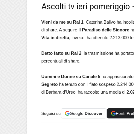
Ascolti tv ieri pomeriggio 
Vieni da me su Rai 1
: Caterina Balivo ha incoll
di share. A seguire
Il Paradiso delle Signore
ha
Vita in diretta
, invece, ha ottenuto 2.213.000 tel
Detto fatto su Rai 2
: la trasmissione ha portat
percentuali di share.
Uomini e Donne
su Canale 5
ha appassionato 2
Segreto
ha tenuto con il fiato sospeso 2.244.00
di Barbara d’Urso, ha raccolto una media di 2.0
Seguici su
Google
Discover
Fonti
Pre