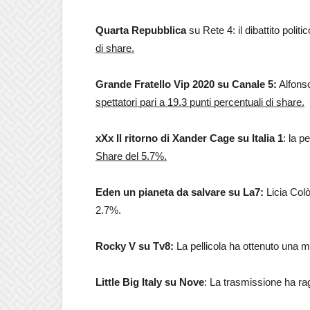
Quarta Repubblica
su Rete 4: il dibattito poli
di share.
Grande Fratello Vip 2020 su Canale 5:
Alfonso
spettatori pari a 19.3 punti percentuali di share.
xXx Il ritorno di Xander Cage su Italia 1
: la p
Share del 5.7%.
Eden un pianeta da salvare su La7:
Licia Colò
2.7%.
Rocky V su Tv8:
La pellicola ha ottenuto una m
Little Big Italy su Nove
: La trasmissione ha ra