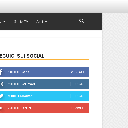
w
Serie TV
Altri
EGUICI SUI SOCIAL
540,000
Fans
MI PIACE
550,000
Follower
SEGUI
9,300
Follower
SEGUI
290,000
Iscritti
ISCRIVITI