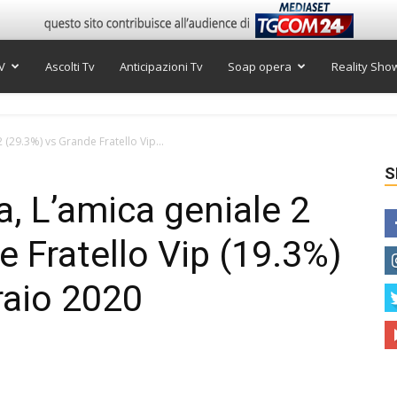
V
Ascolti Tv
Anticipazioni Tv
Soap opera
Reality Sho
 2 (29.3%) vs Grande Fratello Vip...
S
ra, L’amica geniale 2
e Fratello Vip (19.3%)
raio 2020