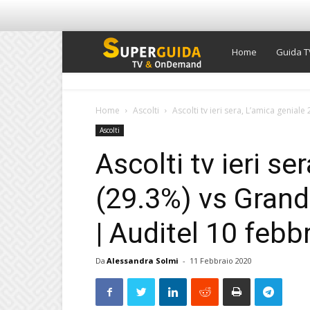
Super
Home
Guida T
Guida
Home
Ascolti
Ascolti tv ieri sera, L’amica geniale
Ascolti
TV
Ascolti tv ieri se
(29.3%) vs Grand
| Auditel 10 febb
Da
Alessandra Solmi
-
11 Febbraio 2020