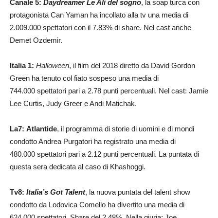
Canale 5:
Daydreamer Le Ali del sogno
, la soap turca con
protagonista Can Yaman ha incollato alla tv una media di
2.009.000 spettatori con il 7.83% di share. Nel cast anche
Demet Ozdemir.
Italia 1:
Halloween
, il film del 2018 diretto da David Gordon
Green ha tenuto col fiato sospeso una media di
744.000 spettatori pari a 2.78 punti percentuali. Nel cast: Jamie
Lee Curtis, Judy Greer e Andi Matichak.
La7:
Atlantide
, il programma di storie di uomini e di mondi
condotto Andrea Purgatori ha registrato una media di
480.000 spettatori pari a 2.12 punti percentuali. La puntata di
questa sera dedicata al caso di Khashoggi.
Tv8:
Italia’s Got Talent
, la nuova puntata del talent show
condotto da Lodovica Comello ha divertito una media di
624.000 spettatori. Share del 2.48%. Nella giuria: Joe