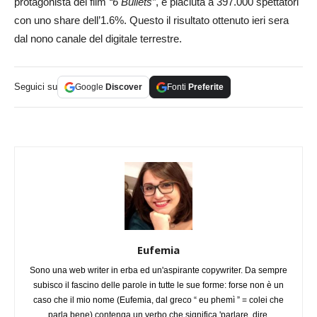
protagonista del film
“6 Bullets”
, è piaciuta a 397.000 spettatori
con uno share dell’1.6%. Questo il risultato ottenuto ieri sera
dal nono canale del digitale terrestre.
Seguici su
Google
Discover
Fonti
Preferite
Eufemia
Sono una web writer in erba ed un'aspirante copywriter. Da sempre
subisco il fascino delle parole in tutte le sue forme: forse non è un
caso che il mio nome (Eufemia, dal greco “ eu phemì ” = colei che
parla bene) contenga un verbo che significa 'parlare, dire,