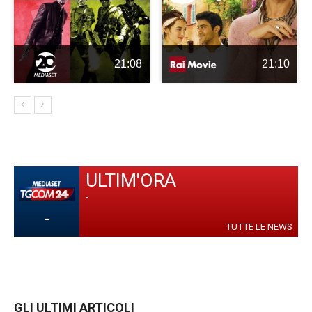
21:08
21:10
ULTIM'ORA
-
-
TUTTE LE NEWS
GLI ULTIMI ARTICOLI