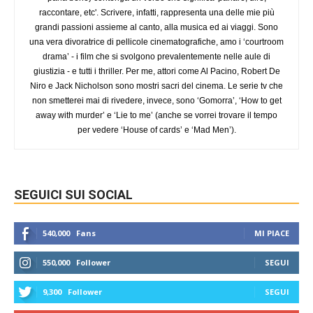
raccontare, etc'. Scrivere, infatti, rappresenta una delle mie più
grandi passioni assieme al canto, alla musica ed ai viaggi. Sono
una vera divoratrice di pellicole cinematografiche, amo i ‘courtroom
drama’ - i film che si svolgono prevalentemente nelle aule di
giustizia - e tutti i thriller. Per me, attori come Al Pacino, Robert De
Niro e Jack Nicholson sono mostri sacri del cinema. Le serie tv che
non smetterei mai di rivedere, invece, sono ‘Gomorra’, ‘How to get
away with murder’ e ‘Lie to me’ (anche se vorrei trovare il tempo
per vedere ‘House of cards’ e ‘Mad Men’).
SEGUICI SUI SOCIAL
540,000
Fans
MI PIACE
550,000
Follower
SEGUI
9,300
Follower
SEGUI