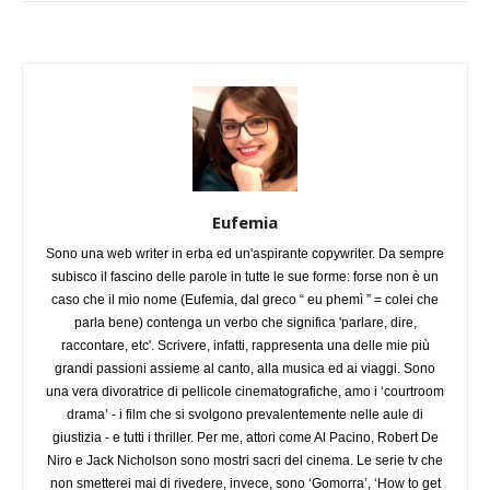
Eufemia
Sono una web writer in erba ed un'aspirante copywriter. Da sempre
subisco il fascino delle parole in tutte le sue forme: forse non è un
caso che il mio nome (Eufemia, dal greco “ eu phemì ” = colei che
parla bene) contenga un verbo che significa 'parlare, dire,
raccontare, etc'. Scrivere, infatti, rappresenta una delle mie più
grandi passioni assieme al canto, alla musica ed ai viaggi. Sono
una vera divoratrice di pellicole cinematografiche, amo i ‘courtroom
drama’ - i film che si svolgono prevalentemente nelle aule di
giustizia - e tutti i thriller. Per me, attori come Al Pacino, Robert De
Niro e Jack Nicholson sono mostri sacri del cinema. Le serie tv che
non smetterei mai di rivedere, invece, sono ‘Gomorra’, ‘How to get