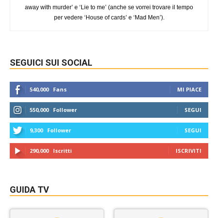
away with murder’ e ‘Lie to me’ (anche se vorrei trovare il tempo
per vedere ‘House of cards’ e ‘Mad Men’).
SEGUICI SUI SOCIAL
540,000
Fans
MI PIACE
550,000
Follower
SEGUI
9,300
Follower
SEGUI
290,000
Iscritti
ISCRIVITI
GUIDA TV