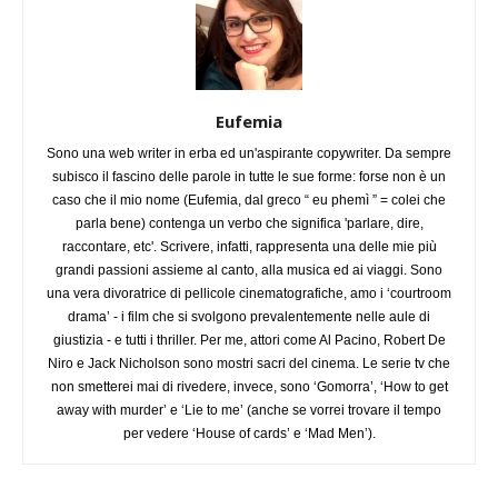
Eufemia
Sono una web writer in erba ed un'aspirante copywriter. Da sempre
subisco il fascino delle parole in tutte le sue forme: forse non è un
caso che il mio nome (Eufemia, dal greco “ eu phemì ” = colei che
parla bene) contenga un verbo che significa 'parlare, dire,
raccontare, etc'. Scrivere, infatti, rappresenta una delle mie più
grandi passioni assieme al canto, alla musica ed ai viaggi. Sono
una vera divoratrice di pellicole cinematografiche, amo i ‘courtroom
drama’ - i film che si svolgono prevalentemente nelle aule di
giustizia - e tutti i thriller. Per me, attori come Al Pacino, Robert De
Niro e Jack Nicholson sono mostri sacri del cinema. Le serie tv che
non smetterei mai di rivedere, invece, sono ‘Gomorra’, ‘How to get
away with murder’ e ‘Lie to me’ (anche se vorrei trovare il tempo
per vedere ‘House of cards’ e ‘Mad Men’).