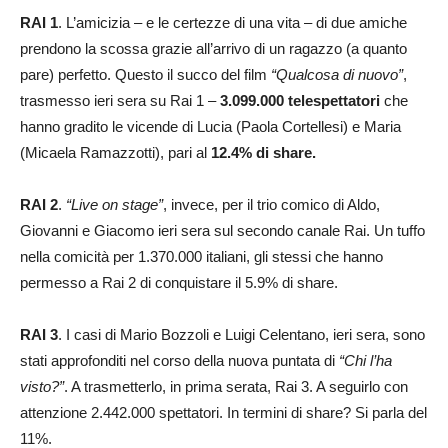
RAI 1
. L’amicizia – e le certezze di una vita – di due amiche
prendono la scossa grazie all’arrivo di un ragazzo (a quanto
pare) perfetto. Questo il succo del film
“Qualcosa di nuovo”
,
trasmesso ieri sera su Rai 1 –
3.099.000 telespettatori
che
hanno gradito le vicende di Lucia (Paola Cortellesi) e Maria
(Micaela Ramazzotti), pari al
12.4% di share.
RAI 2
.
“Live on stage”
, invece, per il trio comico di Aldo,
Giovanni e Giacomo ieri sera sul secondo canale Rai. Un tuffo
nella comicità per 1.370.000 italiani, gli stessi che hanno
permesso a Rai 2 di conquistare il 5.9% di share.
RAI 3
. I casi di Mario Bozzoli e Luigi Celentano, ieri sera, sono
stati approfonditi nel corso della nuova puntata di
“Chi l’ha
visto?”
. A trasmetterlo, in prima serata, Rai 3. A seguirlo con
attenzione 2.442.000 spettatori. In termini di share? Si parla del
11%.