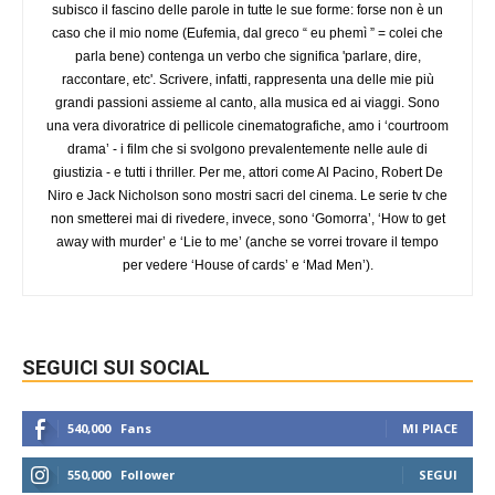
subisco il fascino delle parole in tutte le sue forme: forse non è un
caso che il mio nome (Eufemia, dal greco “ eu phemì ” = colei che
parla bene) contenga un verbo che significa 'parlare, dire,
raccontare, etc'. Scrivere, infatti, rappresenta una delle mie più
grandi passioni assieme al canto, alla musica ed ai viaggi. Sono
una vera divoratrice di pellicole cinematografiche, amo i ‘courtroom
drama’ - i film che si svolgono prevalentemente nelle aule di
giustizia - e tutti i thriller. Per me, attori come Al Pacino, Robert De
Niro e Jack Nicholson sono mostri sacri del cinema. Le serie tv che
non smetterei mai di rivedere, invece, sono ‘Gomorra’, ‘How to get
away with murder’ e ‘Lie to me’ (anche se vorrei trovare il tempo
per vedere ‘House of cards’ e ‘Mad Men’).
SEGUICI SUI SOCIAL
540,000
Fans
MI PIACE
550,000
Follower
SEGUI