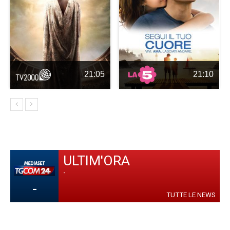
21:05
21:10
ULTIM'ORA
-
-
TUTTE LE NEWS