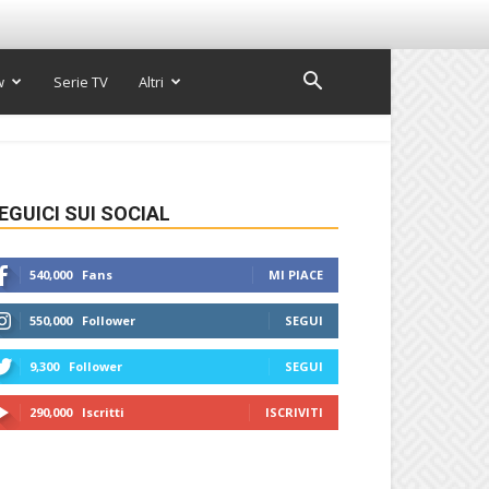
w
Serie TV
Altri
EGUICI SUI SOCIAL
540,000
Fans
MI PIACE
550,000
Follower
SEGUI
9,300
Follower
SEGUI
290,000
Iscritti
ISCRIVITI