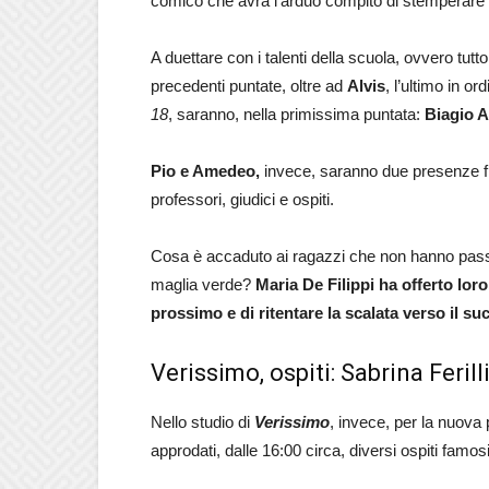
comico che avrà l’arduo compito di stemperare 
A duettare con i talenti della scuola, ovvero tu
precedenti puntate, oltre ad
Alvis
, l’ultimo in o
18
, saranno, nella primissima puntata:
Biagio A
Pio e Amedeo,
invece, saranno due presenze fis
professori, giudici e ospiti.
Cosa è accaduto ai ragazzi che non hanno pass
maglia verde?
Maria De Filippi ha offerto loro
prossimo e di ritentare la scalata verso il s
Verissimo, ospiti: Sabrina Feril
Nello studio di
Verissimo
, invece, per la nuova
approdati, dalle 16:00 circa, diversi ospiti famos