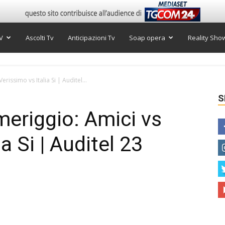
V
Ascolti Tv
Anticipazioni Tv
Soap opera
Reality Sho
erissimo vs Italia Si | Auditel...
S
omeriggio: Amici vs
a Si | Auditel 23