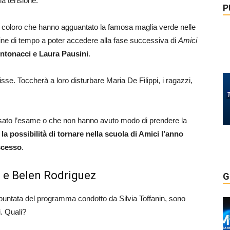
la tensione.
P
tto coloro che hanno agguantato la famosa maglia verde nelle
rdine di tempo a poter accedere alla fase successiva di
Amici
ntonacci e Laura Pausini
.
se. Toccherà a loro disturbare Maria De Filippi, i ragazzi,
ato l’esame o che non hanno avuto modo di prendere la
 la possibilità di tornare nella scuola di Amici l’anno
uccesso
.
li e Belen Rodriguez
G
 puntata del programma condotto da Silvia Toffanin, sono
i. Quali?