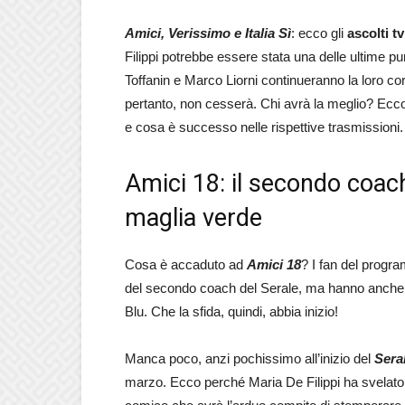
Amici, Verissimo e Italia Sì
: ecco gli
ascolti t
Filippi potrebbe essere stata una delle ultime pu
Toffanin e Marco Liorni continueranno la loro cor
pertanto, non cesserà. Chi avrà la meglio? Ecco
e cosa è successo nelle rispettive trasmissioni.
Amici 18: il secondo coach,
maglia verde
Cosa è accaduto ad
Amici 18
? I fan del progr
del secondo coach del Serale, ma hanno anche as
Blu. Che la sfida, quindi, abbia inizio!
Manca poco, anzi pochissimo all’inizio del
Seral
marzo. Ecco perché Maria De Filippi ha svelato i