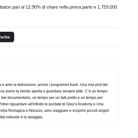
atori pari al 12.90% di share nella prima parte e 1.759.000
ferite
a e amo la televisione, anche i programmi trash. Una mia prof del
gna avere la mente aperta e guardare sempre tutto. C’è un tempo
 bel documentario, un tempo per un talk polito e un tempo per
trei riguardare all'infinito le puntate di Grey’s Anatomy e Una
ilia Romagna e Abruzzo, amo viaggiare e scoprire piccoli angoli
tat naturale è la spiaggia.