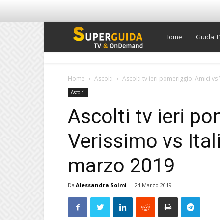
Super
Home
Guida T
Guida
Home
Ascolti
Ascolti tv ieri pomeriggio: Amici vs V
Ascolti
TV
Ascolti tv ieri p
Verissimo vs Itali
marzo 2019
Da
Alessandra Solmi
-
24 Marzo 2019