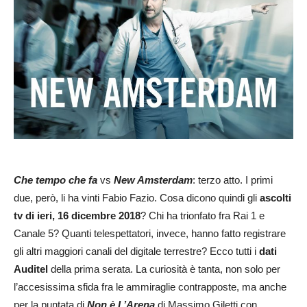
Che tempo che fa
vs
New Amsterdam
: terzo atto. I primi
due, però, li ha vinti Fabio Fazio. Cosa dicono quindi gli
ascolti
tv di ieri, 16 dicembre 2018
? Chi ha trionfato fra Rai 1 e
Canale 5? Quanti telespettatori, invece, hanno fatto registrare
gli altri maggiori canali del digitale terrestre? Ecco tutti i
dati
Auditel
della prima serata. La curiosità è tanta, non solo per
l’accesissima sfida fra le ammiraglie contrapposte, ma anche
per la puntata di
Non è L’Arena
di Massimo Giletti con