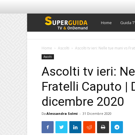
Super
Home
Guida T
Guida
Home
Ascolti
Ascolti tv ieri: Nelle tue mani vs Fra
Ascolti
TV
Ascolti tv ieri: N
Fratelli Caputo | 
dicembre 2020
Da
Alessandra Solmi
-
31 Dicembre 2020