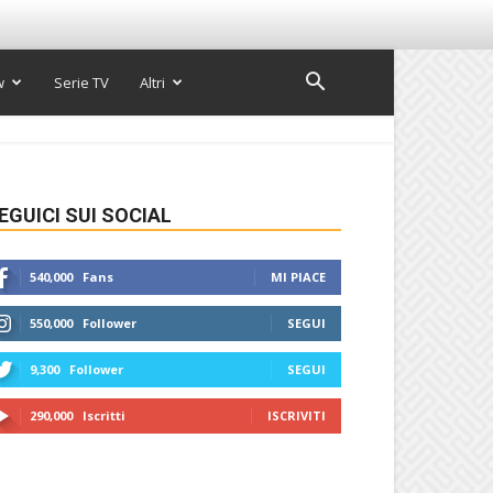
w
Serie TV
Altri
EGUICI SUI SOCIAL
540,000
Fans
MI PIACE
550,000
Follower
SEGUI
9,300
Follower
SEGUI
290,000
Iscritti
ISCRIVITI