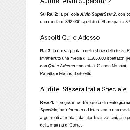
Auditel Alvin Superstar 2
Su Rai 2:
la pellicola
Alvin SuperStar 2
, con po
una media di 868.000 spettatori. Share pari a 3.5
Ascolti Qui e Adesso
Rai 3:
la nuova puntata dello show della terza 
intrattenuto una media di 1.385.000 spettatori p
con
Qui e Adesso
sono stati: Gianna Nannini, I
Panatta e Marino Bartoletti.
Auditel Stasera Italia Speciale
Rete 4:
il programma di approfondimento giornal
Speciale
, ha informato ed interessato una media 
argomenti affrontati: dai ritardi sui vaccini, al
della mattina di Conte.