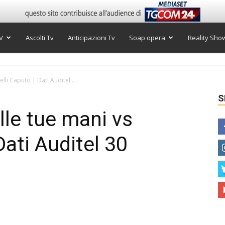
V
Ascolti Tv
Anticipazioni Tv
Soap opera
Reality Sho
telli Caputo | Dati Auditel...
S
elle tue mani vs
Dati Auditel 30