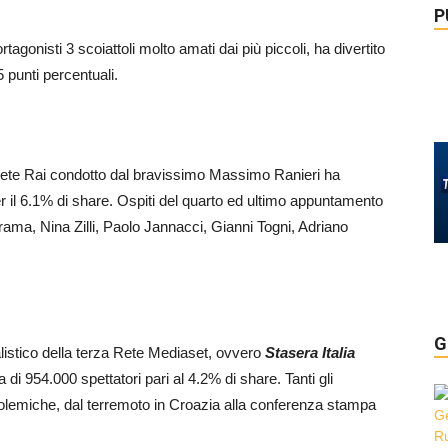
P
rtagonisti 3 scoiattoli molto amati dai più piccoli, ha divertito
 punti percentuali.
Rete Rai condotto dal bravissimo Massimo Ranieri ha
er il 6.1% di share. Ospiti del quarto ed ultimo appuntamento
rama, Nina Zilli, Paolo Jannacci, Gianni Togni, Adriano
G
istico della terza Rete Mediaset, ovvero
Stasera Italia
di 954.000 spettatori pari al 4.2% di share. Tanti gli
le polemiche, dal terremoto in Croazia alla conferenza stampa