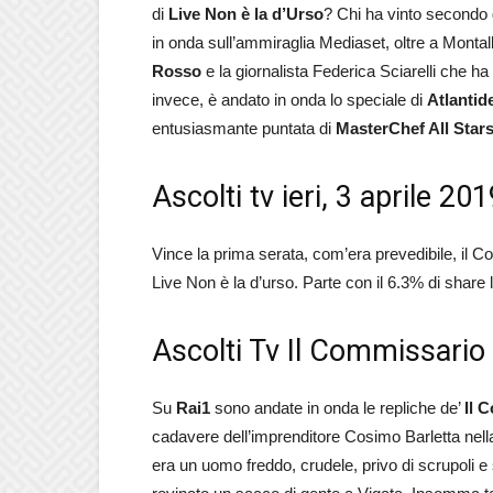
di
Live Non è la d’Urso
? Chi ha vinto secondo 
in onda sull’ammiraglia Mediaset, oltre a Monta
Rosso
e la giornalista Federica Sciarelli che h
invece, è andato in onda lo speciale di
Atlantid
entusiasmante puntata di
MasterChef All Stars 
Ascolti tv ieri, 3 aprile 20
Vince la prima serata, com’era prevedibile, il
Live Non è la d’urso. Parte con il 6.3% di share l
Ascolti Tv Il Commissari
Su
Rai1
sono andate in onda le repliche de’
Il 
cadavere dell’imprenditore Cosimo Barletta nel
era un uomo freddo, crudele, privo di scrupoli e