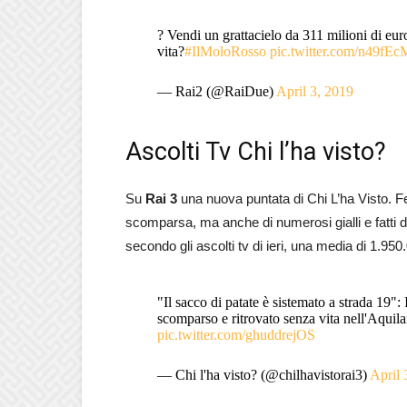
? Vendi un grattacielo da 311 milioni di euro 
vita?
#IlMoloRosso
pic.twitter.com/n49f
— Rai2 (@RaiDue)
April 3, 2019
Ascolti Tv Chi l’ha visto?
Su
Rai 3
una nuova puntata di Chi L’ha Visto. Fe
scomparsa, ma anche di numerosi gialli e fatti d
secondo gli ascolti tv di ieri, una media di 1.95
"Il sacco di patate è sistemato a strada 19"
scomparso e ritrovato senza vita nell'Aquil
pic.twitter.com/ghuddrejOS
— Chi l'ha visto? (@chilhavistorai3)
April 