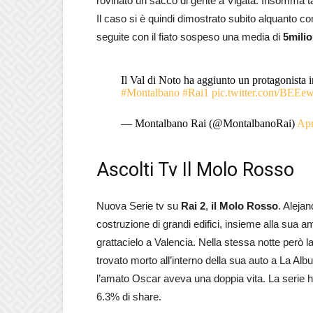
rovinato un sacco di gente a Vigata. Insomma 
Il caso si è quindi dimostrato subito alquanto c
seguite con il fiato sospeso una media di
5milio
Il Val di Noto ha aggiunto un protagonista i
#Montalbano
#Rai1
pic.twitter.com/BEE
— Montalbano Rai (@MontalbanoRai)
Apr
Ascolti Tv Il Molo Rosso
Nuova Serie tv su
Rai 2
,
il Molo Rosso
. Alejan
costruzione di grandi edifici, insieme alla sua 
grattacielo a Valencia. Nella stessa notte però la 
trovato morto all’interno della sua auto a La Alb
l’amato Oscar aveva una doppia vita. La serie h
6.3% di share.