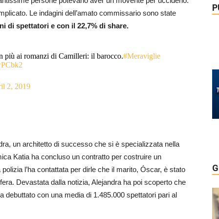
tantissime persone potevano aver un movente per ucciderlo.
P
omplicato. Le indagini dell’amato commissario sono state
ni di spettatori e con il 22,7% di share.
n più ai romanzi di Camilleri: il barocco.
#Meraviglie
ewPCbk2
il 2, 2019
dra, un architetto di successo che si è specializzata nella
amica Katia ha concluso un contratto per costruire un
G
polizia l’ha contattata per dirle che il marito, Óscar, è stato
ufera. Devastata dalla notizia, Alejandra ha poi scoperto che
a debuttato con una media di 1.485.000 spettatori pari al