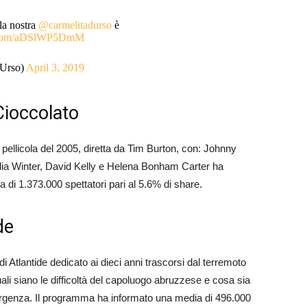
la nostra
@carmelitadurso
è
er.com/aDSlWP5DmM
dUrso)
April 3, 2019
Cioccolato
a pellicola del 2005, diretta da Tim Burton, con: Johnny
ia Winter, David Kelly e Helena Bonham Carter ha
ia di 1.373.000 spettatori pari al 5.6% di share.
de
 Atlantide dedicato ai dieci anni trascorsi dal terremoto
ali siano le difficoltà del capoluogo abruzzese e cosa sia
mergenza. Il programma ha informato una media di 496.000