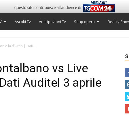
V
Ascolti Tv
Anticipazioni Tv
Soap opera
Reality Sho
on è la d’Urso | Dati...
S
Montalbano vs Live
Dati Auditel 3 aprile