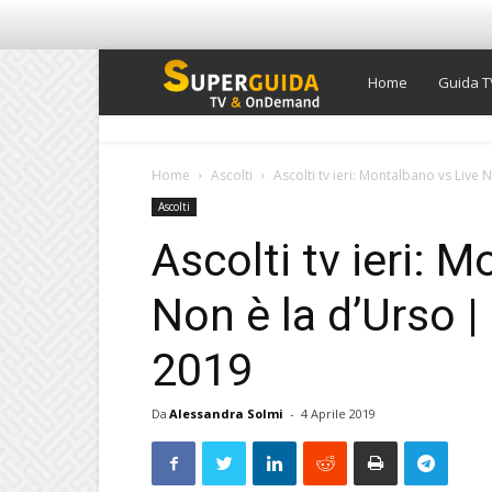
Super
Home
Guida T
Guida
Home
Ascolti
Ascolti tv ieri: Montalbano vs Live N
Ascolti
TV
Ascolti tv ieri: 
Non è la d’Urso | 
2019
Da
Alessandra Solmi
-
4 Aprile 2019