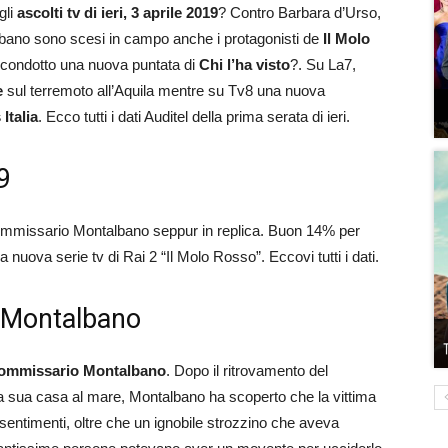
gli
ascolti tv di ieri, 3 aprile 2019
? Contro Barbara d’Urso,
lbano sono scesi in campo anche i protagonisti de
Il Molo
a condotto una nuova puntata di
Chi l’ha visto
?. Su La7,
e
sul terremoto all’Aquila mentre su Tv8 una nuova
Italia
. Ecco tutti i dati Auditel della prima serata di ieri.
19
 Commissario Montalbano seppur in replica. Buon 14% per
a nuova serie tv di Rai 2 “Il Molo Rosso”. Eccovi tutti i dati.
o Montalbano
Commissario Montalbano
. Dopo il ritrovamento del
la sua casa al mare, Montalbano ha scoperto che la vittima
 sentimenti, oltre che un ignobile strozzino che aveva