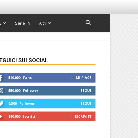
w
Serie TV
Altri
EGUICI SUI SOCIAL
540,000
Fans
MI PIACE
550,000
Follower
SEGUI
9,300
Follower
SEGUI
290,000
Iscritti
ISCRIVITI