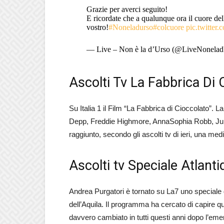
Grazie per averci seguito!
E ricordate che a qualunque ora il cuore del
vostro!
#Noneladurso
#colcuore
pic.twitt
— Live – Non è la d’Urso (@LiveNonela
Ascolti Tv La Fabbrica Di 
Su Italia 1 il Film “La Fabbrica di Cioccolato”. L
Depp, Freddie Highmore, AnnaSophia Robb, Jul
raggiunto, secondo gli ascolti tv di ieri, una med
Ascolti tv Speciale Atlanti
Andrea Purgatori è tornato su La7 uno speciale di
dell’Aquila. Il programma ha cercato di capire qu
davvero cambiato in tutti questi anni dopo l’e