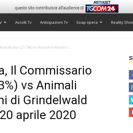
V
Ascolti Tv
Anticipazioni Tv
Soap opera
Reality Sho
Montalbano (21.3%) vs Animali Fantastici I...
S
ra, Il Commissario
3%) vs Animali
ini di Grindelwald
 20 aprile 2020