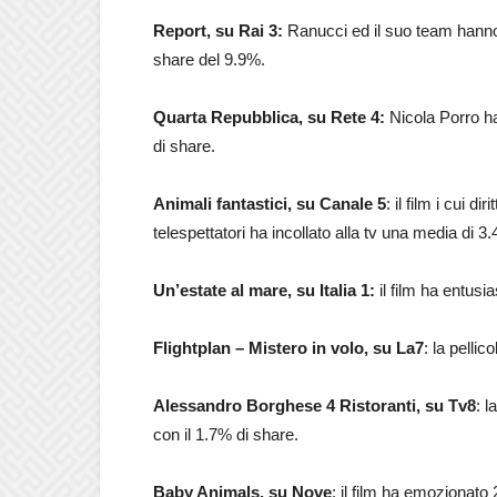
Report, su Rai 3:
Ranucci ed il suo team hanno 
share del 9.9%.
Quarta Repubblica, su Rete 4:
Nicola Porro ha
di share.
Animali fantastici, su Canale 5
: il film i cui d
telespettatori ha incollato alla tv una media di 3
Un’estate al mare, su Italia 1:
il film ha entusi
Flightplan – Mistero in volo, su La7
: la pelli
Alessandro Borghese 4 Ristoranti, su Tv8
: 
con il 1.7% di share.
Baby Animals, su Nove
: il film ha emozionato