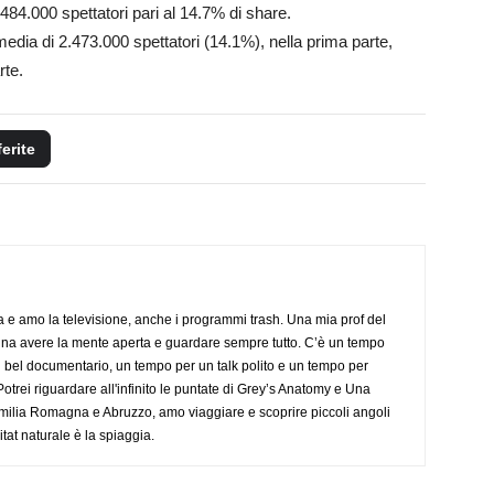
484.000 spettatori pari al 14.7% di share.
edia di 2.473.000 spettatori (14.1%), nella prima parte,
rte.
ferite
a e amo la televisione, anche i programmi trash. Una mia prof del
gna avere la mente aperta e guardare sempre tutto. C’è un tempo
 bel documentario, un tempo per un talk polito e un tempo per
trei riguardare all'infinito le puntate di Grey’s Anatomy e Una
ilia Romagna e Abruzzo, amo viaggiare e scoprire piccoli angoli
tat naturale è la spiaggia.