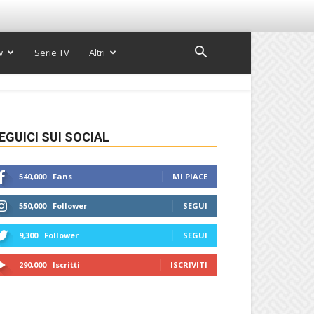
w
Serie TV
Altri
EGUICI SUI SOCIAL
540,000
Fans
MI PIACE
550,000
Follower
SEGUI
9,300
Follower
SEGUI
290,000
Iscritti
ISCRIVITI