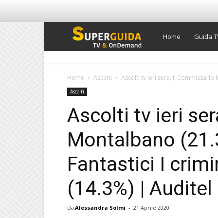
Super
Home
Guida T
Guida
Home
Ascolti
Ascolti tv ieri sera, Il Commissario 
Ascolti
TV
Ascolti tv ieri se
Montalbano (21.
Fantastici I crim
(14.3%) | Auditel
Da
Alessandra Solmi
-
21 Aprile 2020