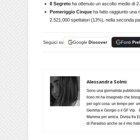
Il Segreto
ha ottenuto un ascolto medio di 2.
Pomeriggio Cinque
ha fatto raggiunto una m
2.521.000 spettatori (13%), nella seconda pa
Seguici su
Google
Discover
Fonti
Pre
Alessandra Solmi
Sono una giornalista pubblicist
liceo mi ha insegnato che biso
per ogni cosa: un tempo per un
Gemma e Giorgio o il GF Vip. Po
Mamma per amica. Divisa fra Em
di Paradiso anche se il mio habi