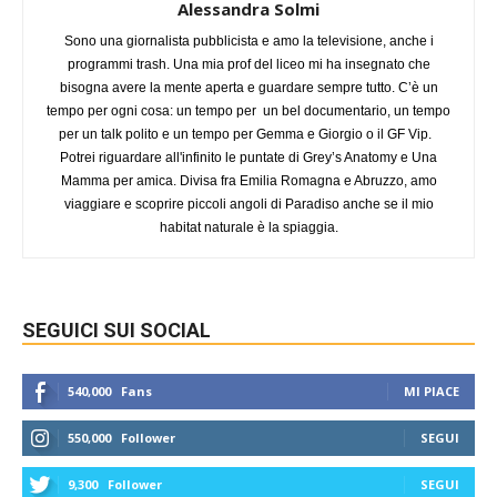
Alessandra Solmi
Sono una giornalista pubblicista e amo la televisione, anche i
programmi trash. Una mia prof del liceo mi ha insegnato che
bisogna avere la mente aperta e guardare sempre tutto. C’è un
tempo per ogni cosa: un tempo per un bel documentario, un tempo
per un talk polito e un tempo per Gemma e Giorgio o il GF Vip.
Potrei riguardare all'infinito le puntate di Grey’s Anatomy e Una
Mamma per amica. Divisa fra Emilia Romagna e Abruzzo, amo
viaggiare e scoprire piccoli angoli di Paradiso anche se il mio
habitat naturale è la spiaggia.
SEGUICI SUI SOCIAL
540,000
Fans
MI PIACE
550,000
Follower
SEGUI
9,300
Follower
SEGUI