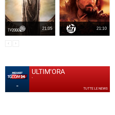
21:05
21:10
ULTIM'ORA
-
-
TUTTE LE NEWS