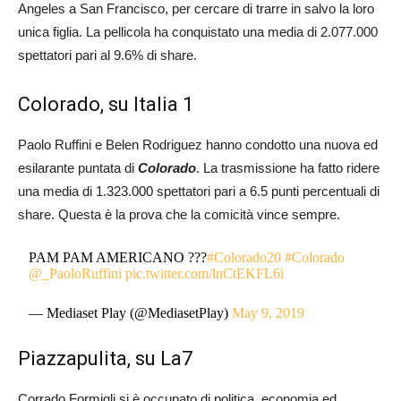
Angeles a San Francisco, per cercare di trarre in salvo la loro
unica figlia. La pellicola ha conquistato una media di 2.077.000
spettatori pari al 9.6% di share.
Colorado, su Italia 1
Paolo Ruffini e Belen Rodriguez hanno condotto una nuova ed
esilarante puntata di
Colorado
. La trasmissione ha fatto ridere
una media di 1.323.000 spettatori pari a 6.5 punti percentuali di
share. Questa è la prova che la comicità vince sempre.
PAM PAM AMERICANO ???
#Colorado20
#Colorado
@_PaoloRuffini
pic.twitter.com/lnCtEKFL6i
— Mediaset Play (@MediasetPlay)
May 9, 2019
Piazzapulita, su La7
Corrado Formigli si è occupato di politica, economia ed