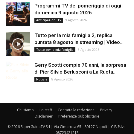
Programmi TV del pomeriggio di oggi |
domenica 9 agosto 2026
9 Agosto 2026
Anticipazioni Tv
Tutto per la mia famiglia 2, replica
puntata 8 agosto in streaming | Video...
8 Agosto 2026
Tutto per la mia famiglia
Gerry Scotti compie 70 anni, la sorpresa
di Pier Silvio Berlusconi a La Ruota...
8 Agosto 2026
Notizie
Chi siamo
Lo staff
Contatta la redazione
Privacy
Disclaimer
Preferenze pubblicitarie
© 2026 SuperGuidaTV Srl | Via Cimarosa 65 - 80127 Napoli | C.F. P.Iva:
08723421213