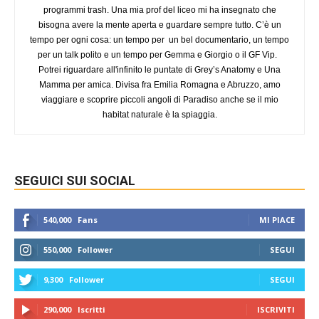
programmi trash. Una mia prof del liceo mi ha insegnato che
bisogna avere la mente aperta e guardare sempre tutto. C’è un
tempo per ogni cosa: un tempo per un bel documentario, un tempo
per un talk polito e un tempo per Gemma e Giorgio o il GF Vip.
Potrei riguardare all'infinito le puntate di Grey’s Anatomy e Una
Mamma per amica. Divisa fra Emilia Romagna e Abruzzo, amo
viaggiare e scoprire piccoli angoli di Paradiso anche se il mio
habitat naturale è la spiaggia.
SEGUICI SUI SOCIAL
540,000
Fans
MI PIACE
550,000
Follower
SEGUI
9,300
Follower
SEGUI
290,000
Iscritti
ISCRIVITI