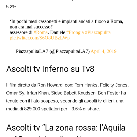
5.2%.
‘In pochi mesi cassonetti e impianti andati a fuoco a Roma,
non era mai successo!’
assessore di
#Roma
, Daniele
#Frongia
#Piazzapulita
pic.twitter.com/S6O8UBzLWp
— PiazzapulitaLA7 (@PiazzapulitaLA7)
April 4, 2019
Ascolti tv Inferno su Tv8
Il film diretto da Ron Howard, con: Tom Hanks, Felicity Jones,
Omar Sy, Irrfan Khan, Sidse Babett Knudsen, Ben Foster ha
tenuto con il fiato sospeso, secondo gli ascolti tv di ieri, una
media di 829.000 spettatori per il 3.6% di share.
Ascolti tv “La zona rossa: l’Aquila