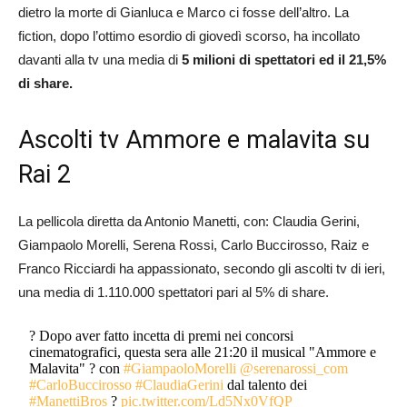
dietro la morte di Gianluca e Marco ci fosse dell’altro. La
fiction, dopo l’ottimo esordio di giovedì scorso, ha incollato
davanti alla tv una media di
5 milioni di spettatori ed il 21,5%
di share.
Ascolti tv Ammore e malavita su
Rai 2
La pellicola diretta da Antonio Manetti, con: Claudia Gerini,
Giampaolo Morelli, Serena Rossi, Carlo Buccirosso, Raiz e
Franco Ricciardi ha appassionato, secondo gli ascolti tv di ieri,
una media di 1.110.000 spettatori pari al 5% di share.
? Dopo aver fatto incetta di premi nei concorsi
cinematografici, questa sera alle 21:20 il musical "Ammore e
Malavita" ? con
#GiampaoloMorelli
@serenarossi_com
#CarloBuccirosso
#ClaudiaGerini
dal talento dei
#ManettiBros
?
pic.twitter.com/Ld5Nx0VfQP