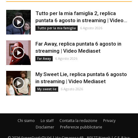
Tutto per la mia famiglia 2, replica
puntata 6 agosto in streaming | Video...
6 Agosto 2026
Tutto per la mia famiglia
Far Away, replica puntata 6 agosto in
streaming | Video Mediaset
6 Agosto 2026
Far Away
My Sweet Lie, replica puntata 6 agosto
in streaming | Video Mediaset
6 Agosto 2026
My sweet lie
Chi siamo
Lo staff
Contatta la redazione
Privacy
Disclaimer
Preferenze pubblicitarie
© 2026 SuperGuidaTV Srl | Via Cimarosa 65 - 80127 Napoli | C.F. P.Iva: