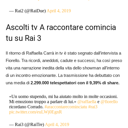
— Rai2 (@RaiDue)
April 4, 2019
Ascolti tv A raccontare comincia
tu su Rai 3
Il ritorno di Raffaella Carrà in tv è stato segnato dall’intervista a
Fiorello. Tra ricordi, aneddoti, cadute e successi, ha così preso
vita una narrazione inedita della vita dello showman all’interno
di un incontro emozionante. La trasmissione ha debuttato con
una media di
2.299.000 telespettatori con il 9,39% di share.
«Un uomo stupendo, mi ha aiutato molto in molte occasioni.
Mi emoziono troppo a parlare di lui.»
@raffaella
e
@fiorello
ricordano Corrado.
#araccontarecominciatu
#rai3
pic.twitter.com/euLWj0EgnR
— Rai3 (@RaiTre)
April 4, 2019