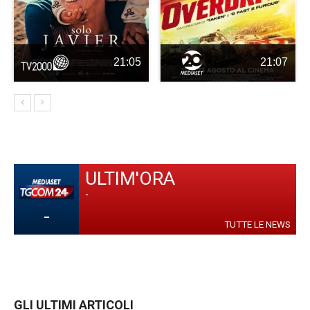
21:05
21:07
ULTIM'ORA
-
-
TUTTE LE NEWS
GLI ULTIMI ARTICOLI