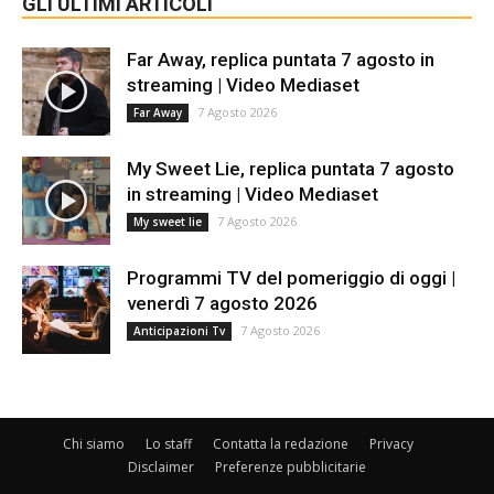
GLI ULTIMI ARTICOLI
Far Away, replica puntata 7 agosto in
streaming | Video Mediaset
7 Agosto 2026
Far Away
My Sweet Lie, replica puntata 7 agosto
in streaming | Video Mediaset
7 Agosto 2026
My sweet lie
Programmi TV del pomeriggio di oggi |
venerdì 7 agosto 2026
7 Agosto 2026
Anticipazioni Tv
Chi siamo
Lo staff
Contatta la redazione
Privacy
Disclaimer
Preferenze pubblicitarie