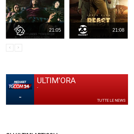
21:05
21:08
ULTIM'ORA
-
-
TUTTE LE NEWS