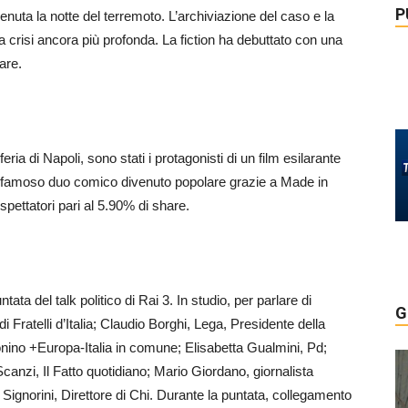
P
venuta la notte del terremoto. L’archiviazione del caso e la
a crisi ancora più profonda. La fiction ha debuttato con una
are.
ria di Napoli, sono stati i protagonisti di un film esilarante
 Il famoso duo comico divenuto popolare grazie a Made in
pettatori pari al 5.90% di share.
ata del talk politico di Rai 3. In studio, per parlare di
G
 Fratelli d’Italia; Claudio Borghi, Lega, Presidente della
no +Europa-Italia in comune; Elisabetta Gualmini, Pd;
canzi, Il Fatto quotidiano; Mario Giordano, giornalista
ignorini, Direttore di Chi. Durante la puntata, collegamento