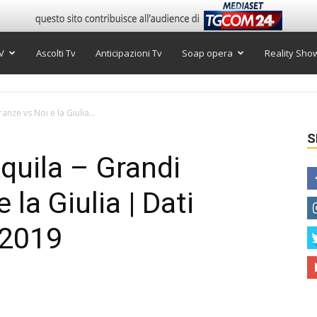
V
Ascolti Tv
Anticipazioni Tv
Soap opera
Reality Sho
ranze vs Noi e la Giulia...
S
’Aquila – Grandi
la Giulia | Dati
 2019