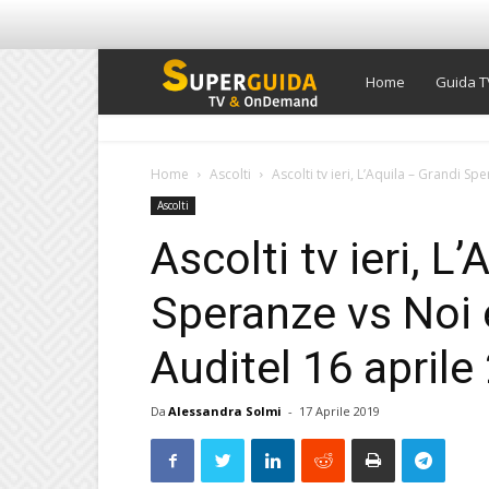
Super
Home
Guida T
Guida
Home
Ascolti
Ascolti tv ieri, L’Aquila – Grandi Spe
Ascolti
TV
Ascolti tv ieri, L
Speranze vs Noi e 
Auditel 16 aprile
Da
Alessandra Solmi
-
17 Aprile 2019