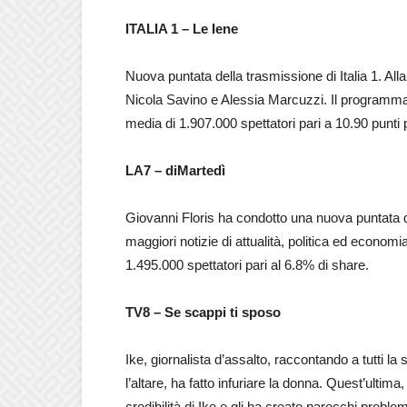
ITALIA 1 – Le Iene
Nuova puntata della trasmissione di Italia 1. 
Nicola Savino e Alessia Marcuzzi. Il programma h
media di 1.907.000 spettatori pari a 10.90 punti 
LA7 – diMartedì
Giovanni Floris ha condotto una nuova puntata de
maggiori notizie di attualità, politica ed economia
1.495.000 spettatori pari al 6.8% di share.
TV8 – Se scappi ti sposo
Ike, giornalista d’assalto, raccontando a tutti l
l’altare, ha fatto infuriare la donna. Quest’ultima
credibilità di Ike e gli ha creato parecchi problem