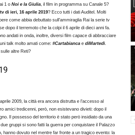
Rai 1 o
Noi e la Giulia
, il film in programma su Canale 5?
tv di ieri, 16 aprile 2019
? Ecco tutti i dati Auditel. Molti
apere come abbia debuttato sull’ammiraglia Rai la serie tv
e dopo il terremoto che la colpi il 6 aprile di dieci anni fa.
sono andati in onda, inoltre, diversi film capace di abbracciare
cuni talk molto amati come:
#Cartabianca
e
diMartedì
.
 sulle altre Reti?
019
prile 2009, la città era ancora distrutta e l’accesso al
o amici tredicenni, però, non esistevano divieti: dopo il
gno. Il possesso del territorio è stato però insidiato da una
due gruppi si sono fatti la guerra per conquistare il Palazzo
o, hanno dovuto nel mentre far fronte a un tragico evento: la