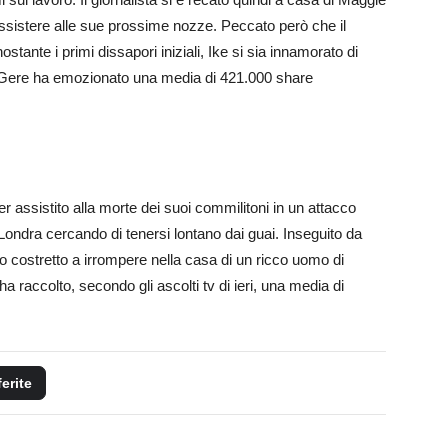
assistere alle sue prossime nozze. Peccato però che il
ante i primi dissapori iniziali, Ike si sia innamorato di
rd Gere ha emozionato una media di 421.000 share
r assistito alla morte dei suoi commilitoni in un attacco
Londra cercando di tenersi lontano dai guai. Inseguito da
to costretto a irrompere nella casa di un ricco uomo di
a raccolto, secondo gli ascolti tv di ieri, una media di
ferite