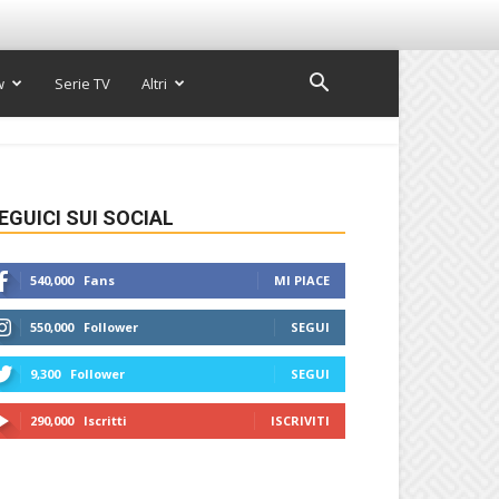
w
Serie TV
Altri
EGUICI SUI SOCIAL
540,000
Fans
MI PIACE
550,000
Follower
SEGUI
9,300
Follower
SEGUI
290,000
Iscritti
ISCRIVITI