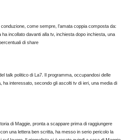
Alla conduzione, come sempre, l’amata coppia composta da:
a incollato davanti alla tv, inchiesta dopo inchiesta, una
percentuali di share
l talk politico di La7. Il programma, occupandosi delle
, ha interessato, secondo gli ascolti tv di ieri, una media di
a storia di Maggie, pronta a scappare prima di raggiungere
, con una lettera ben scritta, ha messo in serio pericolo la
i sul lavoro. Il giornalista si è recato quindi a casa di Maggie