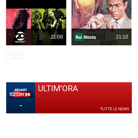
21:08
21:10
ULTIM'ORA
-
-
TUTTE LE NEWS