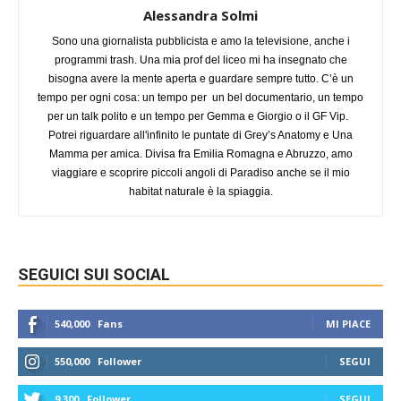
Alessandra Solmi
Sono una giornalista pubblicista e amo la televisione, anche i
programmi trash. Una mia prof del liceo mi ha insegnato che
bisogna avere la mente aperta e guardare sempre tutto. C’è un
tempo per ogni cosa: un tempo per un bel documentario, un tempo
per un talk polito e un tempo per Gemma e Giorgio o il GF Vip.
Potrei riguardare all'infinito le puntate di Grey’s Anatomy e Una
Mamma per amica. Divisa fra Emilia Romagna e Abruzzo, amo
viaggiare e scoprire piccoli angoli di Paradiso anche se il mio
habitat naturale è la spiaggia.
SEGUICI SUI SOCIAL
540,000
Fans
MI PIACE
550,000
Follower
SEGUI
9,300
Follower
SEGUI