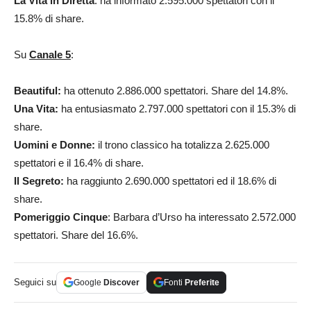
La Vita in Diretta
: ha informato 2.595.000 spettatori con il
15.8% di share.
Su
Canale 5
:
Beautiful:
ha ottenuto 2.886.000 spettatori. Share del 14.8%.
Una Vita:
ha entusiasmato 2.797.000 spettatori con il 15.3% di
share.
Uomini e Donne:
il trono classico ha totalizza 2.625.000
spettatori e il 16.4% di share.
Il Segreto:
ha raggiunto 2.690.000 spettatori ed il 18.6% di
share.
Pomeriggio Cinque
: Barbara d’Urso ha interessato 2.572.000
spettatori. Share del 16.6%.
Seguici su
Google
Discover
Fonti
Preferite