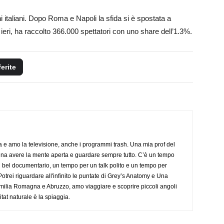
ni italiani. Dopo Roma e Napoli la sfida si è spostata a
ieri, ha raccolto 366.000 spettatori con uno share dell’1.3%.
ferite
a e amo la televisione, anche i programmi trash. Una mia prof del
gna avere la mente aperta e guardare sempre tutto. C’è un tempo
 bel documentario, un tempo per un talk polito e un tempo per
trei riguardare all'infinito le puntate di Grey’s Anatomy e Una
ilia Romagna e Abruzzo, amo viaggiare e scoprire piccoli angoli
tat naturale è la spiaggia.