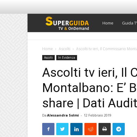
Super
Home
Guida T
Guida
Home
Ascolti
Ascolti tv ieri, Il Commissario Mon
Ascolti
In Evidenza
TV
Ascolti tv ieri, I
Montalbano: E’ 
share | Dati Audi
Da
Alessandra Solmi
-
12 Febbraio 2019