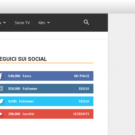
w
Serie TV
Altri
EGUICI SUI SOCIAL
540,000
Fans
MI PIACE
550,000
Follower
SEGUI
9,300
Follower
SEGUI
290,000
Iscritti
ISCRIVITI