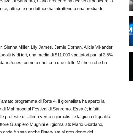
estival di Sanremo, Carlo Freccero ha deciso di dedicare la
trice, attrice e conduttrice ha intrattenuto una media di
er, Sienna Miller, Lily James, Jamie Dornan, Alicia Vikander
ti tv di ieri, una media di 911.000 spettatori pari al 3.5%
i Adam Jones, un noto chef con due stelle Michelin che ha
’amato programma di Rete 4. Il giornalista ha aperto la
ria di Mahmood al Festival di Sanremo. Essa è, infatti,
 proteste di Ultimo verso i giornalisti e la giuria di qualità.
ittore Gianpiero Mughini e i giornalisti: Mario Giordano,
onda è stata anche l’intervista al presidente del