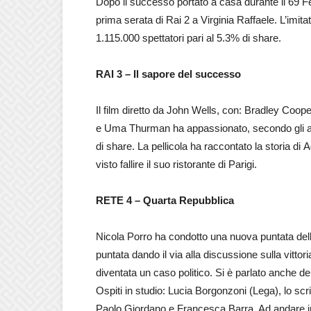
Dopo il successo portato a casa durante il 69 F
prima serata di Rai 2 a Virginia Raffaele. L’imita
1.115.000 spettatori pari al 5.3% di share.
RAI 3 – Il sapore del successo
Il film diretto da John Wells, con: Bradley Coop
e Uma Thurman ha appassionato, secondo gli ascol
di share. La pellicola ha raccontato la storia d
visto fallire il suo ristorante di Parigi.
RETE 4 – Quarta Repubblica
Nicola Porro ha condotto una nuova puntata dell
puntata dando il via alla discussione sulla vitto
diventata un caso politico. Si è parlato anche delle
Ospiti in studio: Lucia Borgonzoni (Lega), lo scr
Paolo Giordano e Francesca Barra. Ad andare in 