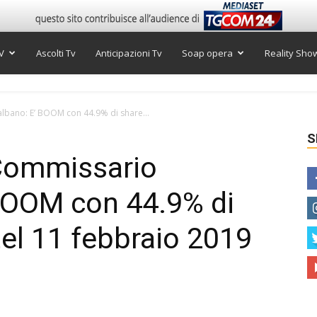
V
Ascolti Tv
Anticipazioni Tv
Soap opera
Reality Sho
talbano: E’ BOOM con 44.9% di share...
S
l Commissario
BOOM con 44.9% di
tel 11 febbraio 2019