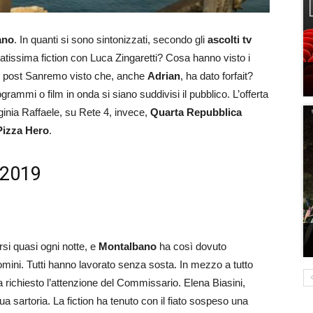
ano
. In quanti si sono sintonizzati, secondo gli
ascolti tv
atissima fiction con Luca Zingaretti? Cosa hanno visto i
edì post Sanremo visto che, anche
Adrian
, ha dato forfait?
ogrammi o film in onda si siano suddivisi il pubblico. L’offerta
Virginia Raffaele, su Rete 4, invece,
Quarta Repubblica
Pizza Hero
.
o 2019
rsi quasi ogni notte, e
Montalbano
ha così dovuto
mini. Tutti hanno lavorato senza sosta. In mezzo a tutto
ha richiesto l’attenzione del Commissario. Elena Biasini,
a sartoria. La fiction ha tenuto con il fiato sospeso una