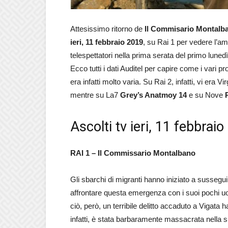
Attesissimo ritorno de
Il Commisario Montalb
ieri, 11 febbraio 2019
, su Rai 1 per vedere l’am
telespettatori nella prima serata del primo lun
Ecco tutti i dati Auditel per capire come i vari pr
era infatti molto varia. Su Rai 2, infatti, vi era 
mentre su La7
Grey’s Anatmoy 14
e su Nove
Ascolti tv ieri, 11 febbrai
RAI 1 – Il Commissario Montalbano
Gli sbarchi di migranti hanno iniziato a sussegui
affrontare questa emergenza con i suoi pochi uo
ciò, però, un terribile delitto accaduto a Vigata 
infatti, è stata barbaramente massacrata nella su