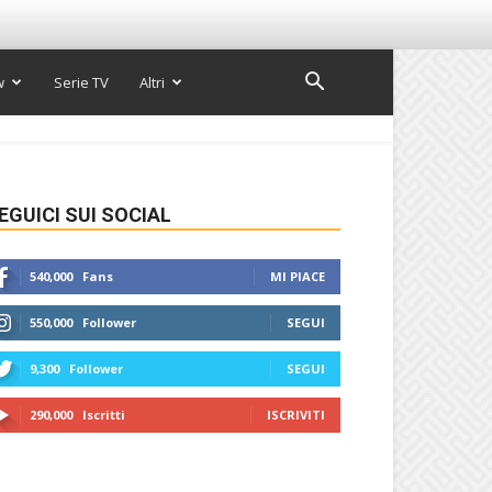
w
Serie TV
Altri
EGUICI SUI SOCIAL
540,000
Fans
MI PIACE
550,000
Follower
SEGUI
9,300
Follower
SEGUI
290,000
Iscritti
ISCRIVITI