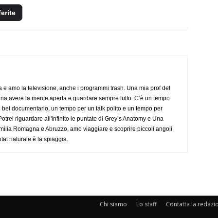
ferite
a e amo la televisione, anche i programmi trash. Una mia prof del
gna avere la mente aperta e guardare sempre tutto. C’è un tempo
 bel documentario, un tempo per un talk polito e un tempo per
trei riguardare all'infinito le puntate di Grey’s Anatomy e Una
ilia Romagna e Abruzzo, amo viaggiare e scoprire piccoli angoli
tat naturale è la spiaggia.
Chi siamo
Lo staff
Contatta la redazi