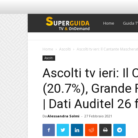
Super
Home
Guida T
Guida
Home
Ascolti
Ascolti tv ieri: Il Cantante Maschera
Ascolti
TV
Ascolti tv ieri: 
(20.7%), Grande F
| Dati Auditel 26
Da
Alessandra Solmi
-
27 Febbraio 2021