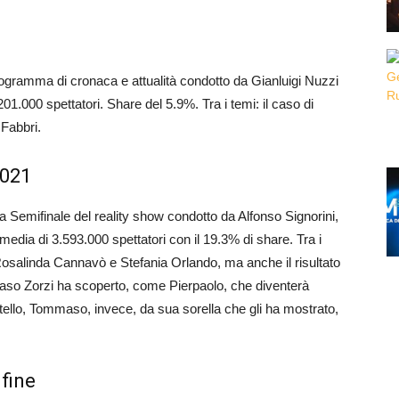
programma di cronaca e attualità condotto da Gianluigi Nuzzi
1.000 spettatori. Share del 5.9%. Tra i temi: il caso di
 Fabbri.
2021
 la Semifinale del reality show condotto da Alfonso Signorini,
 media di 3.593.000 spettatori con il 19.3% di share. Tra i
ra Rosalinda Cannavò e Stefania Orlando, ma anche il risultato
maso Zorzi ha scoperto, come Pierpaolo, che diventerà
atello, Tommaso, invece, da sua sorella che gli ha mostrato,
nfine