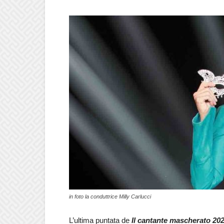
in foto la conduttrice Milly Carlucci
L’ultima puntata de
Il cantante mascherato 20