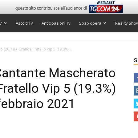
V
Ascolti Tv
Anticipazioni Tv
Soap opera
Reality Sho
to (20.7%), Grande Fratello Vip 5 (19.3%)...
S
Il Cantante Mascherato
ratello Vip 5 (19.3%)
 febbraio 2021