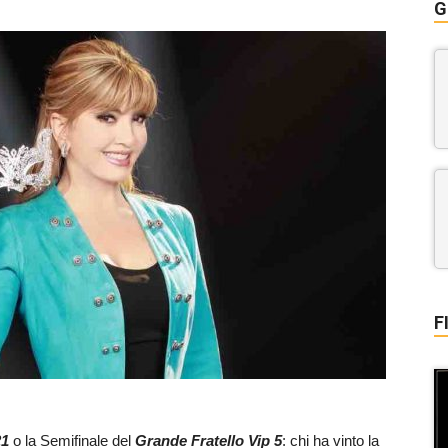
G
F
21
o la Semifinale del
Grande Fratello Vip 5
: chi ha vinto la