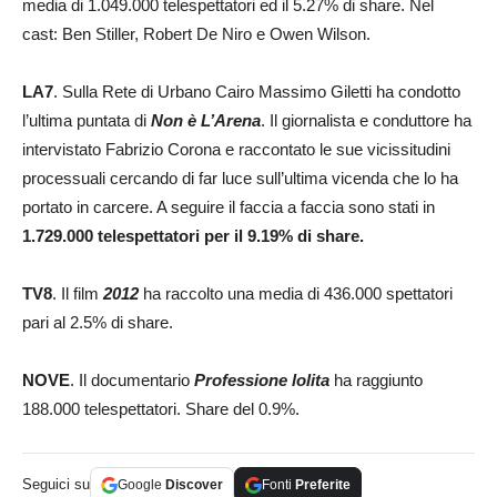
media di 1.049.000 telespettatori ed il 5.27% di share. Nel
cast: Ben Stiller, Robert De Niro e Owen Wilson.
LA7
. Sulla Rete di Urbano Cairo Massimo Giletti ha condotto
l’ultima puntata di
Non è L’Arena
. Il giornalista e conduttore ha
intervistato Fabrizio Corona e raccontato le sue vicissitudini
processuali cercando di far luce sull’ultima vicenda che lo ha
portato in carcere. A seguire il faccia a faccia sono stati in
1.729.000 telespettatori per il 9.19% di share.
TV8
. Il film
2012
ha raccolto una media di 436.000 spettatori
pari al 2.5% di share.
NOVE
. Il documentario
Professione lolita
ha raggiunto
188.000 telespettatori. Share del 0.9%.
Seguici su
Google
Discover
Fonti
Preferite