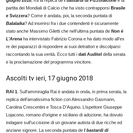
giugno 2018
, fra la replica de
I bastardi di Pizzofalcone
e la
partita dei Mondiali di Calcio che ha visto contrapporsi
Brasile
e Svizzera
? Come è andata, poi, la seconda puntata di
Balalaika
? Ad inserirsi fra i due contendenti è sicuramente
stato anche Massimo Giletti che nell’ultima puntata de
Non è
L’Arena
ha intervistato Fabrizio Corona e ha dato modo all’ex
re dei paparazzi di rispondere ai suoi detrattori e discolparsi
raccontando la sua verità. Ecco tutti i
dati Auditel
della serata
e la proclamazione del programma vincitore.
Ascolti tv ieri, 17 giugno 2018
RAI 1
. Sull’ammiraglia Rai è andata in onda, in prima serata, la
replica dell’amatissima fiction con Alessandro Gasmann,
Carolina Crescentini e Tosca D’Aquino. L’ispettore Giuseppe
Lojacono, romano d’origine e siciliano di adozione, ha dovuto
indagare sull’uccisione di un giovane autista di due ricche ed
anziane signore. La seconda puntata de
I bastardi di