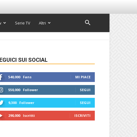
w
Serie TV
Altri
EGUICI SUI SOCIAL
540,000
Fans
MI PIACE
550,000
Follower
SEGUI
9,300
Follower
SEGUI
290,000
Iscritti
ISCRIVITI