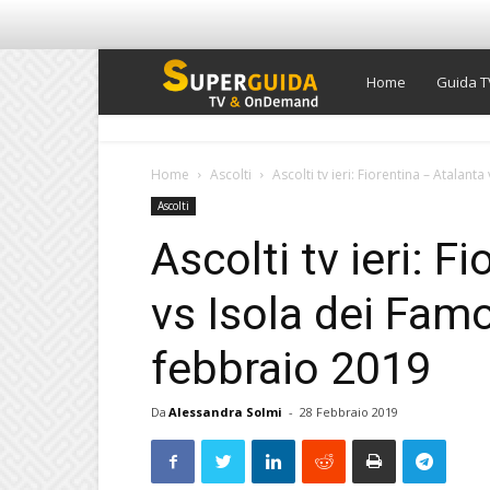
Super
Home
Guida T
Guida
Home
Ascolti
Ascolti tv ieri: Fiorentina – Atalanta
Ascolti
TV
Ascolti tv ieri: F
vs Isola dei Famo
febbraio 2019
Da
Alessandra Solmi
-
28 Febbraio 2019