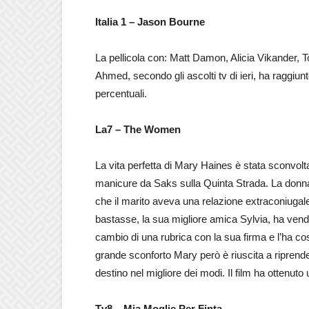
Italia 1 – Jason Bourne
La pellicola con: Matt Damon, Alicia Vikander, 
Ahmed, secondo gli ascolti tv di ieri, ha raggiun
percentuali.
La7 – The Women
La vita perfetta di Mary Haines è stata sconvol
manicure da Saks sulla Quinta Strada. La donna
che il marito aveva una relazione extraconiuga
bastasse, la sua migliore amica Sylvia, ha vend
cambio di una rubrica con la sua firma e l’ha così
grande sconforto Mary però è riuscita a riprende
destino nel migliore dei modi. Il film ha ottenu
Tv8 –
Mia Moglie Per Finta