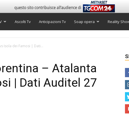
V
Ascolti Tv
Anticipazioni Tv
Soap opera
Reality Sho
 vs Isola dei Famosi | Dati...
S
iorentina – Atalanta
si | Dati Auditel 27