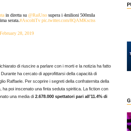
P
nta
in diretta su
@RaiUno
supera i 4milioni 500mila
rima serata.
#AscoltiTv
pic.twitter.com/8QAMKsctss
February 28, 2019
iarato di riuscire a parlare con i morti e la notizia ha fatto
la Durante ha cercato di approfittarsi della capacità di
io Raffaele. Per scoprire i segreti della confraternita della
ha poi inscenato una finta seduta spiritica. La fiction con
onato una media di
2.678.000 spettatori pari all’11.4% di
G