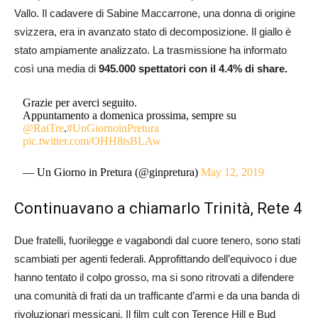
Vallo. Il cadavere di Sabine Maccarrone, una donna di origine
svizzera, era in avanzato stato di decomposizione. Il giallo è
stato ampiamente analizzato. La trasmissione ha informato
così una media di
945.000 spettatori con il 4.4% di share.
Grazie per averci seguito.
Appuntamento a domenica prossima, sempre su
@RaiTre
.
#UnGiornoinPretura
pic.twitter.com/OHH8tsBLAw
— Un Giorno in Pretura (@ginpretura)
May 12, 2019
Continuavano a chiamarlo Trinità, Rete 4
Due fratelli, fuorilegge e vagabondi dal cuore tenero, sono stati
scambiati per agenti federali. Approfittando dell’equivoco i due
hanno tentato il colpo grosso, ma si sono ritrovati a difendere
una comunità di frati da un trafficante d’armi e da una banda di
rivoluzionari messicani. Il film cult con Terence Hill e Bud