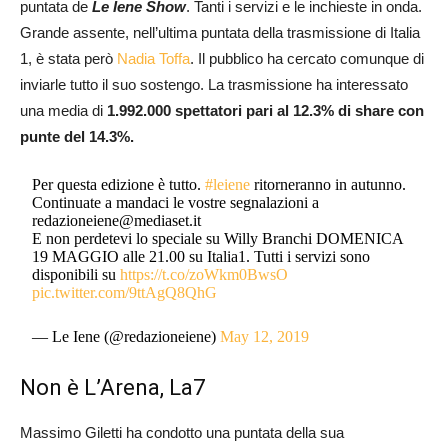
puntata de
Le Iene Show
. Tanti i servizi e le inchieste in onda.
Grande assente, nell’ultima puntata della trasmissione di Italia
1, è stata però
Nadia Toffa
. Il pubblico ha cercato comunque di
inviarle tutto il suo sostengo. La trasmissione ha interessato
una media di
1.992.000 spettatori pari al 12.3% di share con
punte del 14.3%.
Per questa edizione è tutto.
#leiene
ritorneranno in autunno.
Continuate a mandaci le vostre segnalazioni a
redazioneiene@mediaset.it
E non perdetevi lo speciale su Willy Branchi DOMENICA
19 MAGGIO alle 21.00 su Italia1. Tutti i servizi sono
disponibili su
https://t.co/zoWkm0BwsO
pic.twitter.com/9ttAgQ8QhG
— Le Iene (@redazioneiene)
May 12, 2019
Non è L’Arena, La7
Massimo Giletti ha condotto una puntata della sua