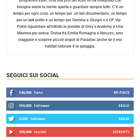
programmi trash. Una mia prof del liceo mi ha insegnato che
bisogna avere la mente aperta e guardare sempre tutto. C’è un
tempo per ogni cosa: un tempo per un bel documentario, un tempo
per un talk polito e un tempo per Gemma e Giorgio o il GF Vip.
Potrei riguardare all'infinito le puntate di Grey’s Anatomy e Una
Mamma per amica. Divisa fra Emilia Romagna e Abruzzo, amo
viaggiare e scoprire piccoli angoli di Paradiso anche se il mio
habitat naturale è la spiaggia.
SEGUICI SUI SOCIAL
540,000
Fans
MI PIACE
550,000
Follower
SEGUI
9,300
Follower
SEGUI
290,000
Iscritti
ISCRIVITI