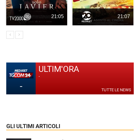
21:05
21:07
ULTIM'ORA
-
-
TUTTE LE NEWS
GLI ULTIMI ARTICOLI