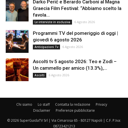
Darko Perić e Berardo Carboni al Magna
Graecia Film Festival: “Abbiamo scelto la
favola...
6 Agosto 2026
Le interviste in esclusiva
Programmi TV del pomeriggio di oggi |
giovedì 6 agosto 2026
6 Agosto 2026
Anticipazioni Tv
Ascolti tv 5 agosto 2026: Teo e Zodì –
Un cammello per amico (13.3%),...
6 Agosto 2026
Ascolti
Chi siamo
Lo staff
Contatta la redazione
Privacy
Disclaimer
Preferenze pubblicitarie
© 2026 SuperGuidaTV Srl | Via Cimarosa 65 - 80127 Napoli | C.F. P.Iva:
08723421213