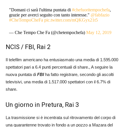
"Domani ci sarà l'ultima puntata di
#chefuoritempochefa
,
grazie per averci seguito con tanto interesse."
@fabfazio
#CheTempoCheFa
pic.twitter.com/mQKGyx21t5
— Che Tempo Che Fa (@chetempochefa)
May 12, 2019
NCIS / FBI, Rai 2
Il telefilm americano ha entusiasmato una media di 1.595.000
spettatori pari a 6.4 punti percentuali di share., A seguire la
nuova puntata di
FBI
ha fatto registrare, secondo gli ascolti
televisivi, una media di 1.517.000 spettatori con il 6.7% di
share.
Un giorno in Pretura, Rai 3
La trasmissione si è incentrata sul ritrovamento del corpo di
una quarantenne trovato in fondo a un pozzo a Mazara del