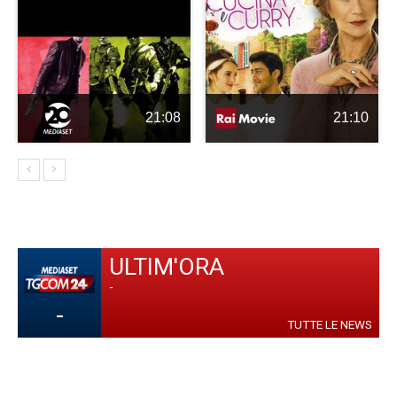
21:08
21:10
ULTIM'ORA
-
-
TUTTE LE NEWS