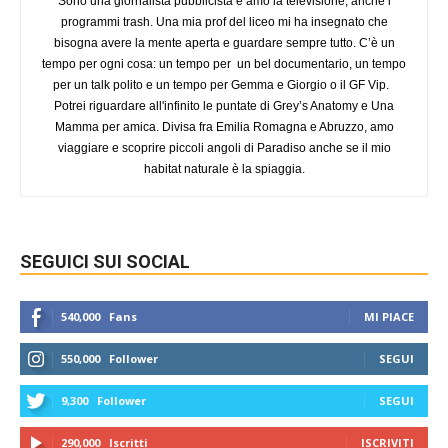
Sono una giornalista pubblicista e amo la televisione, anche i
programmi trash. Una mia prof del liceo mi ha insegnato che
bisogna avere la mente aperta e guardare sempre tutto. C’è un
tempo per ogni cosa: un tempo per un bel documentario, un tempo
per un talk polito e un tempo per Gemma e Giorgio o il GF Vip.
Potrei riguardare all'infinito le puntate di Grey’s Anatomy e Una
Mamma per amica. Divisa fra Emilia Romagna e Abruzzo, amo
viaggiare e scoprire piccoli angoli di Paradiso anche se il mio
habitat naturale è la spiaggia.
SEGUICI SUI SOCIAL
540,000
Fans
MI PIACE
550,000
Follower
SEGUI
9,300
Follower
SEGUI
290,000
Iscritti
ISCRIVITI