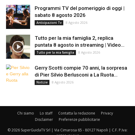
Programmi TV del pomeriggio di oggi |
sabato 8 agosto 2026
8 Agosto 2026
Anticipazioni Tv
Tutto per la mia famiglia 2, replica
puntata 8 agosto in streaming | Video...
8 Agosto 2026
Tutto per la mia famiglia
Gerry Scotti compie 70 anni, la sorpresa
di Pier Silvio Berlusconi a La Ruota...
8 Agosto 2026
Notizie
Chi siamo
Lo staff
Contatta la redazione
Privacy
Disclaimer
Preferenze pubblicitarie
© 2026 SuperGuidaTV Srl | Via Cimarosa 65 - 80127 Napoli | C.F. P.Iva: