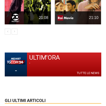
21:08
21:10
ULTIM'ORA
-
-
TUTTE LE NEWS
GLI ULTIMI ARTICOLI