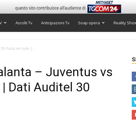
V
Ascolti Tv
Anticipazioni Tv
Soap opera
Reality Sho
 55 Passi nel sole |...
S
Atalanta – Juventus vs
 | Dati Auditel 30