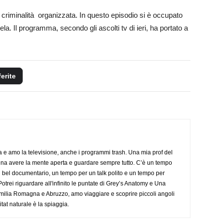
la criminalità organizzata. In questo episodio si è occupato
la. Il programma, secondo gli ascolti tv di ieri, ha portato a
ferite
a e amo la televisione, anche i programmi trash. Una mia prof del
gna avere la mente aperta e guardare sempre tutto. C’è un tempo
 bel documentario, un tempo per un talk polito e un tempo per
trei riguardare all'infinito le puntate di Grey’s Anatomy e Una
ilia Romagna e Abruzzo, amo viaggiare e scoprire piccoli angoli
tat naturale è la spiaggia.