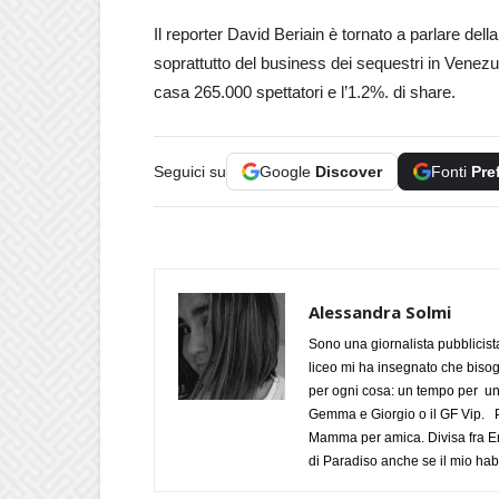
Il reporter David Beriain è tornato a parlare del
soprattutto del business dei sequestri in Venezue
casa 265.000 spettatori e l’1.2%. di share.
Seguici su
Google
Discover
Fonti
Pre
Alessandra Solmi
Sono una giornalista pubblicist
liceo mi ha insegnato che biso
per ogni cosa: un tempo per un
Gemma e Giorgio o il GF Vip. Po
Mamma per amica. Divisa fra Em
di Paradiso anche se il mio habi