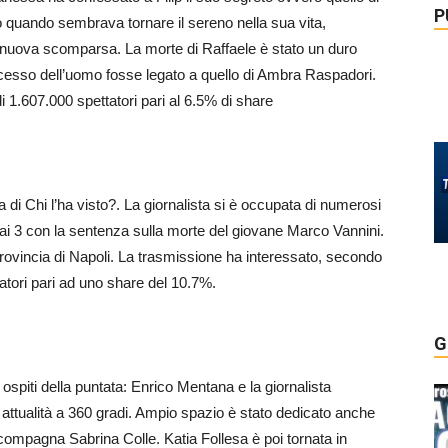
P
io quando sembrava tornare il sereno nella sua vita,
uova scomparsa. La morte di Raffaele è stato un duro
decesso dell’uomo fosse legato a quello di Ambra Raspadori.
di 1.607.000 spettatori pari al 6.5% di share
 di Chi l’ha visto?. La giornalista si è occupata di numerosi
Rai 3 con la sentenza sulla morte del giovane Marco Vannini.
provincia di Napoli. La trasmissione ha interessato, secondo
ttatori pari ad uno share del 10.7%.
G
ospiti della puntata: Enrico Mentana e la giornalista
di attualità a 360 gradi. Ampio spazio è stato dedicato anche
sua compagna Sabrina Colle. Katia Follesa è poi tornata in