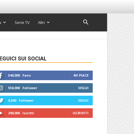
w
Serie TV
Altri
EGUICI SUI SOCIAL
540,000
Fans
MI PIACE
550,000
Follower
SEGUI
9,300
Follower
SEGUI
290,000
Iscritti
ISCRIVITI