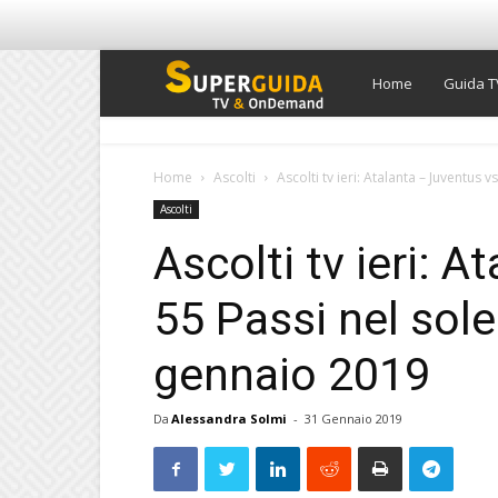
Super
Home
Guida T
Guida
Home
Ascolti
Ascolti tv ieri: Atalanta – Juventus vs
Ascolti
TV
Ascolti tv ieri: 
55 Passi nel sole
gennaio 2019
Da
Alessandra Solmi
-
31 Gennaio 2019