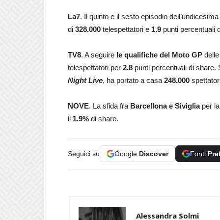
La7
. Il quinto e il sesto episodio dell’undicesim
di
328.000
telespettatori e
1.9
punti percentuali d
TV8
. A seguire
le qualifiche del Moto GP
delle
telespettatori per
2.8
punti percentuali di share
Night Live
, ha portato a casa
248.000
spettatori
NOVE
. La sfida fra
Barcellona e Siviglia
per l
il
1.9%
di share.
Seguici su
Google
Discover
Fonti
Pre
Alessandra Solmi