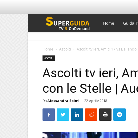
Super
Home
Guida T
Guida
Home
Ascolti
Ascolti tv ieri, Amici 17 vs Ballando 
Ascolti
TV
Ascolti tv ieri, A
con le Stelle | Au
Da
Alessandra Solmi
-
22 Aprile 2018