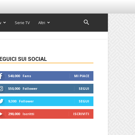
w
Serie TV
Altri
EGUICI SUI SOCIAL
540,000
Fans
MI PIACE
550,000
Follower
SEGUI
9,300
Follower
SEGUI
290,000
Iscritti
ISCRIVITI