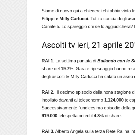
Siamo di nuovo qui a chiederci chi abbia vinto f
Filippi e Milly Carlucci
. Tutti a caccia degli
asc
Canale 5. Lo spareggio chi se lo aggiudicherà?
Ascolti tv ieri, 21 aprile 2
RAI 1
. La settima puntata di
Ballando con le S
share del
19.7
%. Gara e ripescaggio hanno reso 
degli ascolti tv Milly Carlucci ha calato un asso
RAI 2
. Il decimo episodio della nona stagione d
incollato davanti al teleschermo
1.124.000
teles
Successivamente l’undicesimo episodio della q
919.000
telespettatori ed il
4.3
% di share.
RAI 3
. Alberto Angela sulla terza Rete Rai ha i