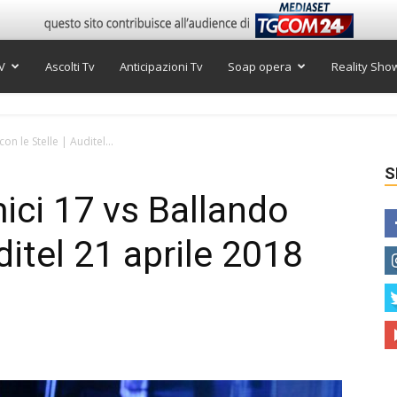
V
Ascolti Tv
Anticipazioni Tv
Soap opera
Reality Sho
con le Stelle | Auditel...
S
mici 17 vs Ballando
ditel 21 aprile 2018