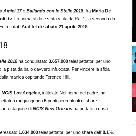
ra
Amici 17
e
Ballando con le Stelle 2018
, fra
Maria De
olti tv
. La prima sfida è stata vinta da Rai 1, la seconda da
 Ecco i
dati Auditel di sabato 21 aprile 2018
.
018
elle
2018
ha conquistato
3.657.000
telespettatori per uno
la pista da ballo davvero infuocata. Per vincere la sfida
 dalla manica ospitando Terence Hill.
i
NCIS Los Angeles
, intitolato Nel nome del padre, ha
pettatori raggiungendo
5
punti percentuali di share.
uarta stagione di
NCIS New Orleans
ha portato a casa
nteressato
1.634.000
telespettatori per uno share dell’
8.1
%.