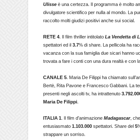
Ulisse
è una certezza. Il programma è molto am
divulgatore scientifico per nulla al mondo. La pun
raccolto molti giudizi positivi anche sui social.
RETE 4
. Il film thriller intitolato
La Vendetta di 
spettatori ed il
3.7
% di share. La pellicola ha rac
vacanza con la sua famiglia due sicari hanno ucci
trovata a fare i conti con una dura realtà e co
CANALE 5
. Maria De Filippi ha chiamato sul
Bertè, Rita Pavone e Francesco Gabbani. La te
presenti negli ascolti tv, ha intrattenuto
3.792.00
Maria De Filippi
.
ITALIA 1
. Il film d’animazione
Madagascar
, che
entusiasmato
1.103.000
spettatori. Share del
5
%
strappare un sorriso.