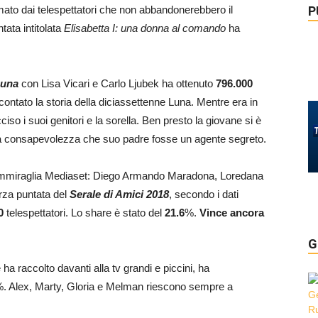
P
ato dai telespettatori che non abbandonerebbero il
tata intitolata
Elisabetta I: una donna al comando
ha
Luna
con Lisa Vicari e Carlo Ljubek ha ottenuto
796.000
contato la storia della diciassettenne Luna. Mentre era in
so i suoi genitori e la sorella. Ben presto la giovane si è
n la consapevolezza che suo padre fosse un agente segreto.
l’ammiraglia Mediaset: Diego Armando Maradona, Loredana
rza puntata del
Serale di Amici 2018
, secondo i dati
0
telespettatori. Lo share è stato del
21.6
%.
Vince ancora
G
 ha raccolto davanti alla tv grandi e piccini, ha
. Alex, Marty, Gloria e Melman riescono sempre a