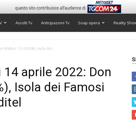
V
Ascolti Tv
Anticipazioni Tv
Soap opera
Reality Sho
on Matteo 13 (24.5%), Isola dei...
S
ì 14 aprile 2022: Don
), Isola dei Famosi
ditel