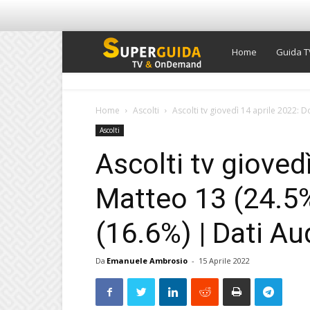
Super
Home
Guida T
Guida
Home
Ascolti
Ascolti tv giovedì 14 aprile 2022: D
Ascolti
TV
Ascolti tv gioved
Matteo 13 (24.5%
(16.6%) | Dati Au
Da
Emanuele Ambrosio
-
15 Aprile 2022