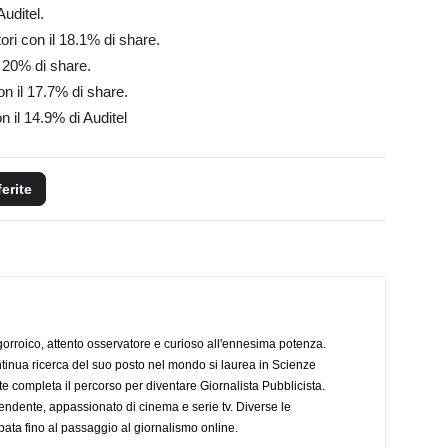
Auditel.
ori con il 18.1% di share.
l 20% di share.
on il 17.7% di share.
n il 14.9% di Auditel
ferite
ogorroico, attento osservatore e curioso all'ennesima potenza.
tinua ricerca del suo posto nel mondo si laurea in Scienze
completa il percorso per diventare Giornalista Pubblicista.
endente, appassionato di cinema e serie tv. Diverse le
pata fino al passaggio al giornalismo online.