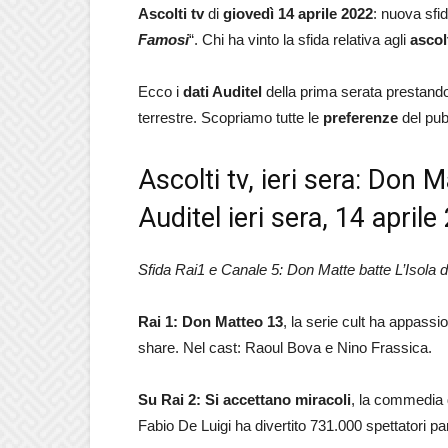
Ascolti tv
di
giovedì 14 aprile 2022
: nuova sfid
Famosi
“. Chi ha vinto la sfida relativa agli
ascol
Ecco i
dati Auditel
della prima serata prestando 
terrestre. Scopriamo tutte le
preferenze
del pub
Ascolti tv, ieri sera: Don 
Auditel ieri sera, 14 april
Sfida Rai1 e Canale 5: Don Matte batte L’Isola de
Rai 1: Don Matteo 13
, la serie cult ha appassi
share. Nel cast: Raoul Bova e Nino Frassica.
Su Rai 2: Si accettano miracoli
, la commedia 
Fabio De Luigi ha divertito 731.000 spettatori pa