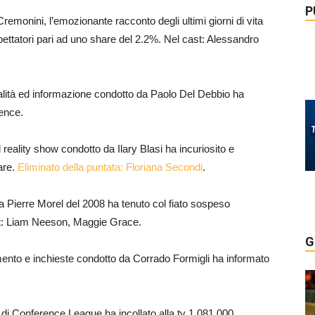
P
o Cremonini, l’emozionante racconto degli ultimi giorni di vita
spettatori pari ad uno share del 2.2%. Nel cast: Alessandro
ualità ed informazione condotto da Paolo Del Debbio ha
ience.
l reality show condotto da Ilary Blasi ha incuriosito e
hare.
Eliminato della puntata: Floriana Secondi
.
to da Pierre Morel del 2008 ha tenuto col fiato sospeso
st: Liam Neeson, Maggie Grace.
G
mento e inchieste condotto da Corrado Formigli ha informato
ita di Conference League ha incollato alla tv 1.081.000