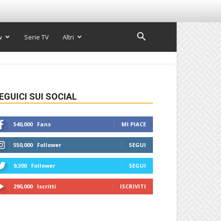
w
Serie TV
Altri
EGUICI SUI SOCIAL
540,000
Fans
MI PIACE
550,000
Follower
SEGUI
9,300
Follower
SEGUI
290,000
Iscritti
ISCRIVITI