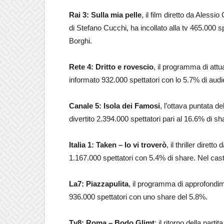
Rai 3: Sulla mia pelle
, il film diretto da Alessi
di Stefano Cucchi, ha incollato alla tv 465.000 
Borghi.
Rete 4: Dritto e rovescio
, il programma di att
informato 932.000 spettatori con lo 5.7% di aud
Canale 5: Isola dei Famosi
, l’ottava puntata de
divertito 2.394.000 spettatori pari al 16.6% di s
Italia 1: Taken – Io vi troverò
, il thriller diret
1.167.000 spettatori con 5.4% di share. Nel ca
La7: Piazzapulita
, il programma di approfondi
936.000 spettatori con uno share del 5.8%.
Tv8: Roma – Bodo Glimt
: il ritorno della part