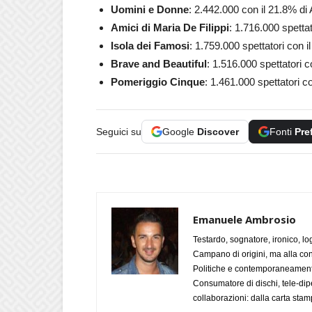
Uomini e Donne
: 2.442.000 con il 21.8% di 
Amici di Maria De Filippi
: 1.716.000 spettat
Isola dei Famosi
: 1.759.000 spettatori con i
Brave and Beautiful
: 1.516.000 spettatori c
Pomeriggio Cinque
: 1.461.000 spettatori co
Seguici su
Google
Discover
Fonti
Pre
Emanuele Ambrosio
Testardo, sognatore, ironico, l
Campano di origini, ma alla con
Politiche e contemporaneamente 
Consumatore di dischi, tele-dip
collaborazioni: dalla carta stam