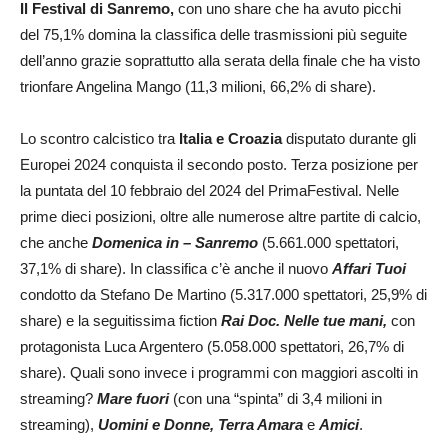
Il Festival di Sanremo,
con uno share che ha avuto picchi
del 75,1% domina la classifica delle trasmissioni più seguite
dell’anno grazie soprattutto alla serata della finale che ha visto
trionfare Angelina Mango (11,3 milioni, 66,2% di share).
Lo scontro calcistico tra
Italia e Croazia
disputato durante gli
Europei 2024 conquista il secondo posto. Terza posizione per
la puntata del 10 febbraio del 2024 del PrimaFestival. Nelle
prime dieci posizioni, oltre alle numerose altre partite di calcio,
che anche
Domenica in – Sanremo
(5.661.000 spettatori,
37,1% di share). In classifica c’è anche il nuovo
Affari Tuoi
condotto da Stefano De Martino (5.317.000 spettatori, 25,9% di
share) e la seguitissima fiction
Rai Doc. Nelle tue mani,
con
protagonista Luca Argentero (5.058.000 spettatori, 26,7% di
share). Quali sono invece i programmi con maggiori ascolti in
streaming?
Mare fuori
(con una “spinta” di 3,4 milioni in
streaming),
Uomini e Donne, Terra Amara
e
Amici
.