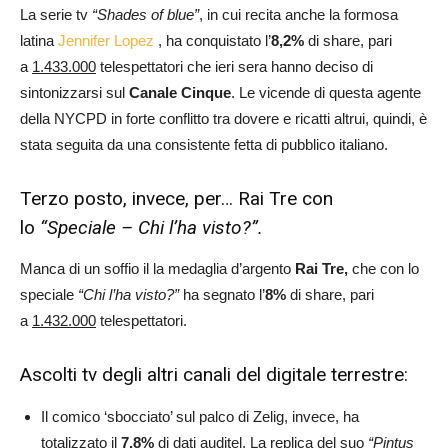
La serie tv
“Shades of blue”
, in cui recita anche la formosa
latina
Jennifer Lopez
, ha conquistato l’
8,2
%
di share, pari
a
1.433.000
telespettatori che ieri sera hanno deciso di
sintonizzarsi sul
Canale Cinque
. Le vicende di questa agente
della NYCPD in forte conflitto tra dovere e ricatti altrui, quindi, è
stata seguita da una consistente fetta di pubblico italiano.
Terzo posto, invece, per… Rai Tre con
lo
“Speciale – Chi l’ha visto?”.
Manca di un soffio il la medaglia d’argento
Rai Tre,
che con lo
speciale
“Chi l’ha visto?”
ha segnato l’
8
%
di share, pari
a
1.432.000
telespettatori.
Ascolti tv degli altri canali del digitale terrestre:
Il comico ‘sbocciato’ sul palco di Zelig, invece, ha
totalizzato il
7,8
%
di dati auditel. La replica del suo
“Pintus