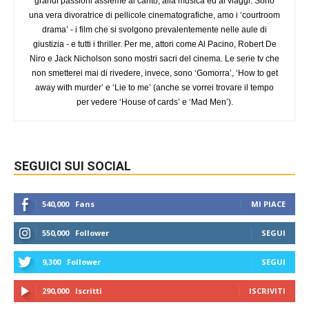
grandi passioni assieme al canto, alla musica ed ai viaggi. Sono
una vera divoratrice di pellicole cinematografiche, amo i ‘courtroom
drama’ - i film che si svolgono prevalentemente nelle aule di
giustizia - e tutti i thriller. Per me, attori come Al Pacino, Robert De
Niro e Jack Nicholson sono mostri sacri del cinema. Le serie tv che
non smetterei mai di rivedere, invece, sono ‘Gomorra’, ‘How to get
away with murder’ e ‘Lie to me’ (anche se vorrei trovare il tempo
per vedere ‘House of cards’ e ‘Mad Men’).
SEGUICI SUI SOCIAL
540,000
Fans
MI PIACE
550,000
Follower
SEGUI
9,300
Follower
SEGUI
290,000
Iscritti
ISCRIVITI