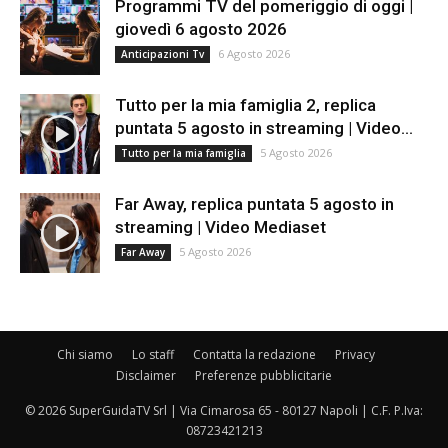
Programmi TV del pomeriggio di oggi |
giovedì 6 agosto 2026
6 Agosto 2026
Anticipazioni Tv
Tutto per la mia famiglia 2, replica
puntata 5 agosto in streaming | Video...
5 Agosto 2026
Tutto per la mia famiglia
Far Away, replica puntata 5 agosto in
streaming | Video Mediaset
5 Agosto 2026
Far Away
Chi siamo
Lo staff
Contatta la redazione
Privacy
Disclaimer
Preferenze pubblicitarie
© 2026 SuperGuidaTV Srl | Via Cimarosa 65 - 80127 Napoli | C.F. P.Iva:
08723421213