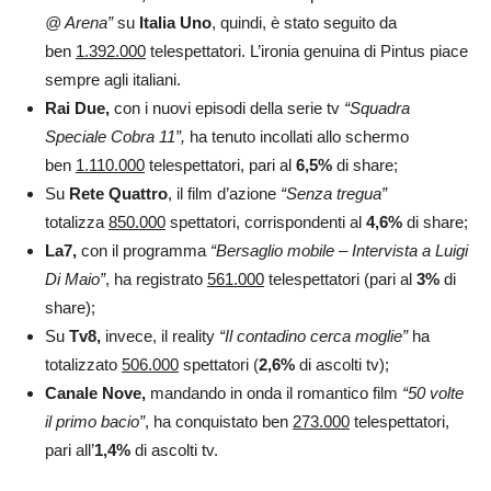
@ Arena”
su
Italia Uno
, quindi, è stato seguito da
ben
1.392.000
telespettatori. L’ironia genuina di Pintus piace
sempre agli italiani.
Rai Due,
con i nuovi episodi della serie tv
“Squadra
Speciale Cobra 11”,
ha tenuto incollati allo schermo
ben
1.110
.000
telespettatori, pari al
6,5
%
di share;
Su
Rete Quattro
, il film d’azione
“Senza tregua”
totalizza
850
.000
spettatori, corrispondenti al
4,6
%
di share;
La7,
con il programma
“Bersaglio mobile – Intervista a Luigi
Di Maio”
, ha registrato
561
.000
telespettatori (pari al
3
%
di
share);
Su
Tv8,
invece, il reality
“Il contadino cerca moglie”
ha
totalizzato
506
.000
spettatori (
2,6
%
di ascolti tv);
Canale Nove,
mandando in onda il romantico film
“50 volte
il primo bacio”
, ha conquistato ben
273
.000
telespettatori,
pari all’
1,4
%
di ascolti tv.