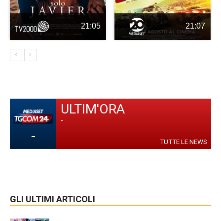
21:05
21:07
ULTIM'ORA
-
-
TUTTE LE NEWS
GLI ULTIMI ARTICOLI