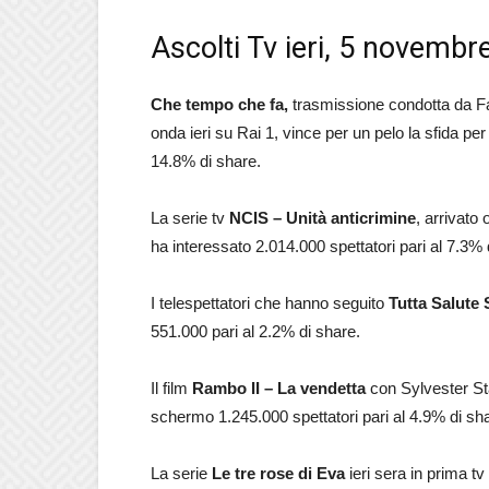
Ascolti Tv ieri, 5 novembr
Che tempo che fa,
trasmissione condotta da Fab
onda ieri su Rai 1, vince per un pelo la sfida per l
14.8% di share.
La serie tv
NCIS – Unità anticrimine
, arrivato
ha interessato 2.014.000 spettatori pari al 7.3% 
I telespettatori che hanno seguito
Tutta Salute
551.000 pari al 2.2% di share.
Il film
Rambo II – La vendetta
con Sylvester St
schermo 1.245.000 spettatori pari al 4.9% di sh
La serie
Le tre rose di Eva
ieri sera in prima t