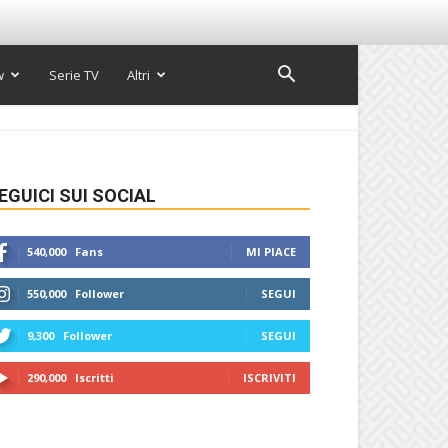
w
Serie TV
Altri
EGUICI SUI SOCIAL
540,000
Fans
MI PIACE
550,000
Follower
SEGUI
9,300
Follower
SEGUI
290,000
Iscritti
ISCRIVITI