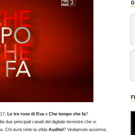
G
F
017,
Le tre rose di Eva
o
Che tempo che fa
?
i due principali canali del digitale terrestre che si
o. Chi avrà vinto la sfida
Auditel
? Vediamolo assieme.