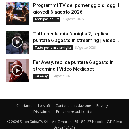
Programmi TV del pomeriggio di oggi |
giovedì 6 agosto 2026
6 Agosto 2026
Anticipazioni Tv
Tutto per la mia famiglia 2, replica
puntata 6 agosto in streaming | Video...
6 Agosto 2026
Tutto per la mia famiglia
Far Away, replica puntata 6 agosto in
streaming | Video Mediaset
6 Agosto 2026
Far Away
Chi siamo
Lo staff
Contatta la redazione
Privacy
Disclaimer
Preferenze pubblicitarie
© 2026 SuperGuidaTV Srl | Via Cimarosa 65 - 80127 Napoli | C.F. P.Iva:
08723421213