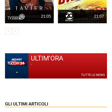
21:05
21:07
ULTIM'ORA
-
-
TUTTE LE NEWS
GLI ULTIMI ARTICOLI