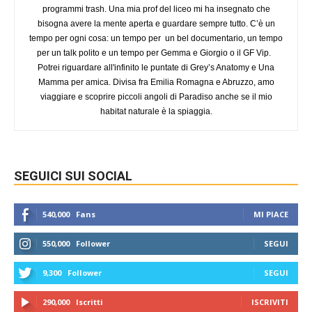
programmi trash. Una mia prof del liceo mi ha insegnato che
bisogna avere la mente aperta e guardare sempre tutto. C’è un
tempo per ogni cosa: un tempo per un bel documentario, un tempo
per un talk polito e un tempo per Gemma e Giorgio o il GF Vip.
Potrei riguardare all'infinito le puntate di Grey’s Anatomy e Una
Mamma per amica. Divisa fra Emilia Romagna e Abruzzo, amo
viaggiare e scoprire piccoli angoli di Paradiso anche se il mio
habitat naturale è la spiaggia.
SEGUICI SUI SOCIAL
540,000
Fans
MI PIACE
550,000
Follower
SEGUI
9,300
Follower
SEGUI
290,000
Iscritti
ISCRIVITI