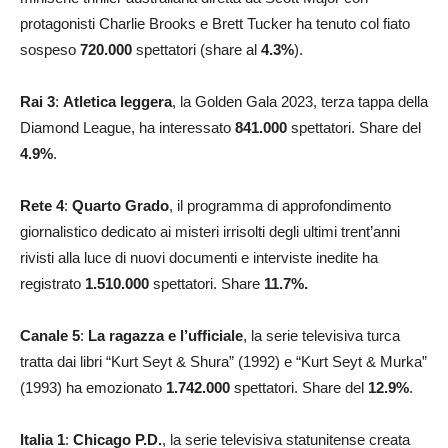
protagonisti Charlie Brooks e Brett Tucker ha tenuto col fiato
sospeso
720.000
spettatori (share al
4.3
%
).
Rai 3
:
Atletica leggera
, la Golden Gala 2023, terza tappa della
Diamond League, ha interessato
841.000
spettatori. Share del
4.9
%
.
Rete 4
:
Quarto Grado
, il programma di approfondimento
giornalistico dedicato ai misteri irrisolti degli ultimi trent’anni
rivisti alla luce di nuovi documenti e interviste inedite ha
registrato
1.510.000
spettatori. Share
11.7
%.
Canale 5
:
La ragazza e l’ufficiale
, la serie televisiva turca
tratta dai libri “Kurt Seyt & Shura” (1992) e “Kurt Seyt & Murka”
(1993) ha emozionato
1.742.000
spettatori. Share del
12.9
%
.
Italia 1
:
Chicago P.D.
, la serie televisiva statunitense creata