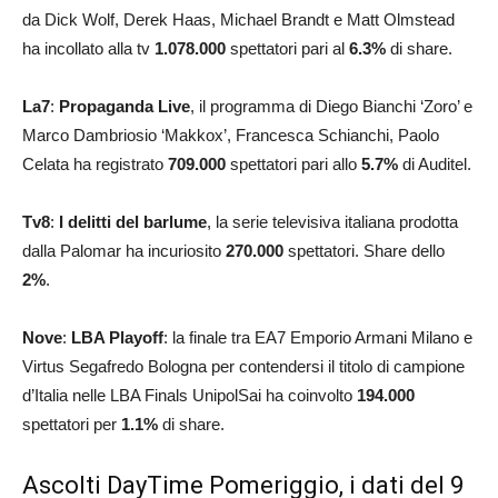
da Dick Wolf, Derek Haas, Michael Brandt e Matt Olmstead
ha incollato alla tv
1.078.000
spettatori pari al
6.3
%
di share.
La7
:
Propaganda Live
, il programma di Diego Bianchi ‘Zoro’ e
Marco Dambriosio ‘Makkox’, Francesca Schianchi, Paolo
Celata ha registrato
709.000
spettatori pari allo
5.7
%
di Auditel.
Tv8
:
I delitti del barlume
, la serie televisiva italiana prodotta
dalla Palomar ha incuriosito
270.000
spettatori. Share dello
2
%
.
Nove
:
LBA Playoff
: la finale tra EA7 Emporio Armani Milano e
Virtus Segafredo Bologna per contendersi il titolo di campione
d’Italia nelle LBA Finals UnipolSai ha coinvolto
194.000
spettatori per
1.1
%
di share.
Ascolti DayTime Pomeriggio, i dati del 9