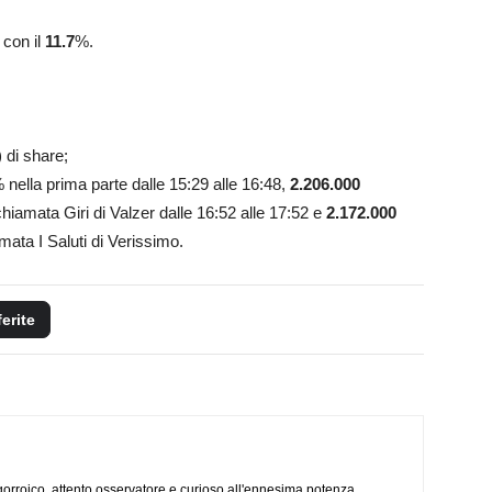
 con il
11.7
%.
)
di share;
 nella prima parte dalle 15:29 alle 16:48,
2.206.000
hiamata Giri di Valzer dalle 16:52 alle 17:52 e
2.172.000
mata I Saluti di Verissimo.
ferite
ogorroico, attento osservatore e curioso all'ennesima potenza.