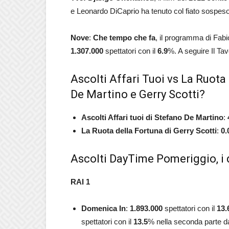
e Leonardo DiCaprio ha tenuto col fiato sospes
Nove
:
Che tempo che fa
, il programma di Fabio
1.307.000
spettatori con il
6.9
%. A seguire Il Tav
Ascolti Affari Tuoi vs La Ruota 
De Martino e Gerry Scotti?
Ascolti Affari tuoi di Stefano De Martino
:
La Ruota della Fortuna di Gerry Scotti
:
0.
Ascolti DayTime Pomeriggio, i d
RAI 1
Domenica In
:
1.893.000
spettatori con il
13.
spettatori con il
13.5
% nella seconda parte da