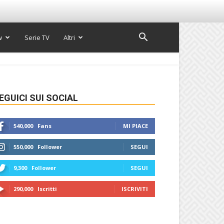
w
Serie TV
Altri
EGUICI SUI SOCIAL
540,000
Fans
MI PIACE
550,000
Follower
SEGUI
9,300
Follower
SEGUI
290,000
Iscritti
ISCRIVITI