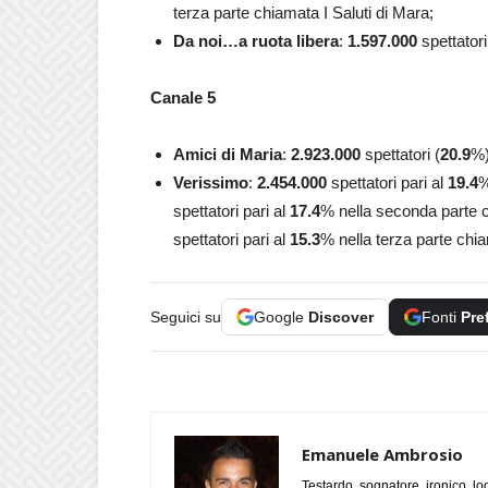
terza parte chiamata I Saluti di Mara;
Da noi…a ruota libera
:
1.597.000
spettatori
Canale 5
Amici di Maria
:
2.923.000
spettatori (
20.9
%
Verissimo
:
2.454.000
spettatori pari al
19.4
%
spettatori pari al
17.4
% nella seconda parte c
spettatori pari al
15.3
% nella terza parte chia
Seguici su
Google
Discover
Fonti
Pre
Emanuele Ambrosio
Testardo, sognatore, ironico, l