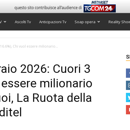
V
Ascolti Tv
Anticipazioni Tv
Soap opera
Reality Sho
(16.6%), Chi vuol essere milionario...
S
raio 2026: Cuori 3
 essere milionario
uoi, La Ruota della
ditel