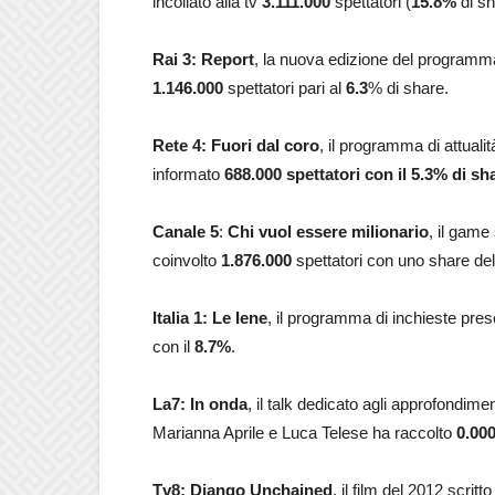
incollato alla tv
3.111.000
spettatori (
15.8
%
di sh
Rai 3:
Report
, la nuova edizione del programm
1.146.000
spettatori pari al
6.3
% di share.
Rete 4: Fuori dal coro
, il programma di attual
informato
688.000
spettatori con il 5.3% di sh
Canale 5
:
Chi vuol essere milionario
, il game
coinvolto
1.876.000
spettatori con uno share de
Italia 1:
Le Iene
, il programma di inchieste pres
con il
8.7%
.
La7: In onda
, il talk dedicato agli approfondimen
Marianna Aprile e Luca Telese ha raccolto
0.00
Tv8: Django Unchained
, il film del 2012 scri