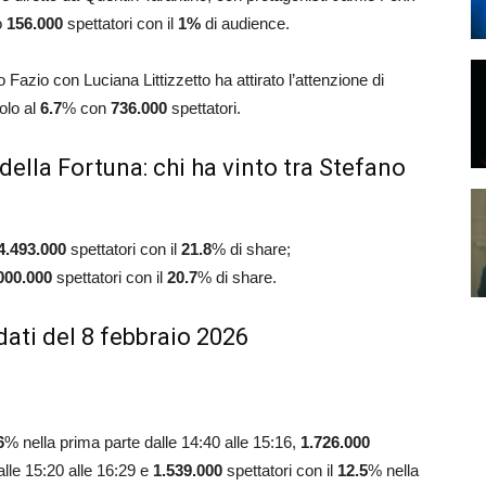
o
156.000
spettatori con il
1
%
di audience.
 Fazio con Luciana Littizzetto ha attirato l’attenzione di
olo al
6.7
% con
736.000
spettatori.
della Fortuna: chi ha vinto tra Stefano
4.493.000
spettatori con il
21.8
% di share;
000.000
spettatori con il
20.7
% di share.
ati del 8 febbraio 2026
6
% nella prima parte dalle 14:40 alle 15:16,
1.726.000
lle 15:20 alle 16:29 e
1.539.000
spettatori con il
12.5
% nella