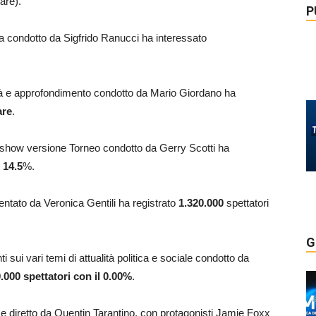
are).
P
a condotto da Sigfrido Ranucci ha interessato
ità e approfondimento condotto da Mario Giordano ha
are
.
 show versione Torneo condotto da Gerry Scotti ha
l
14.5
%.
entato da Veronica Gentili ha registrato
1.320.000
spettatori
G
ti sui vari temi di attualità politica e sociale condotto da
0.000
spettatori con il 0.00%
.
tto e diretto da Quentin Tarantino, con protagonisti Jamie Foxx