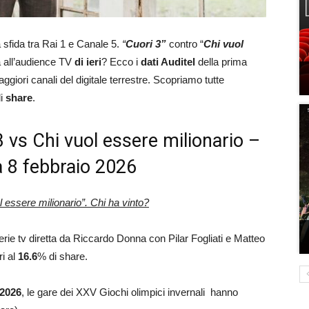
 sfida tra Rai 1 e Canale 5.
“
Cuori 3
”
contro “
Chi vuol
va all’audience TV
di ieri
? Ecco i
dati Auditel
della prima
aggiori canali del digitale terrestre. Scopriamo tutte
di
share
.
i 3 vs Chi vuol essere milionario –
a 8 febbraio 2026
l essere milionario”. Chi ha vinto?
 serie tv diretta da Riccardo Donna con Pilar Fogliati e Matteo
ri al
16.6
% di share.
 2026
, le gare dei XXV Giochi olimpici invernali hanno