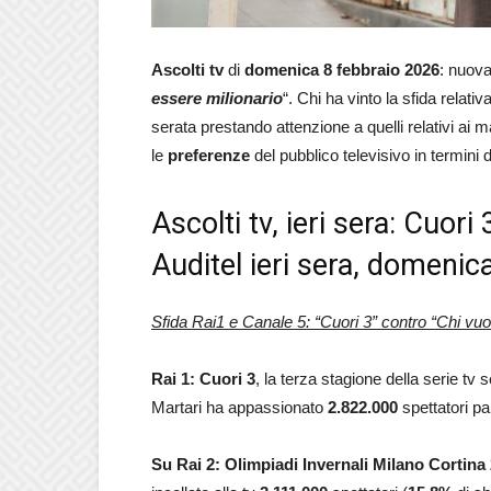
Ascolti tv
di
domenica 8 febbraio 2026
: nuova
essere milionario
“. Chi ha vinto la sfida relati
serata prestando attenzione a quelli relativi ai m
le
preferenze
del pubblico televisivo in termini 
Ascolti tv, ieri sera: Cuor
Auditel ieri sera, domenic
Sfida Rai1 e Canale 5: “Cuori 3” contro “Chi vuo
Rai 1: Cuori 3
, la terza stagione della serie tv
Martari ha appassionato
2.822.000
spettatori pa
Su Rai 2: Olimpiadi Invernali Milano Cortina