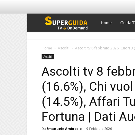
Super
Home
Guida T
Guida
Home
Ascolti
Ascolti tv 8 febbraio 2026: Cuori 3 
Ascolti
TV
Ascolti tv 8 febb
(16.6%), Chi vuol
(14.5%), Affari T
Fortuna | Dati Au
Da
Emanuele Ambrosio
-
9 Febbraio 2026