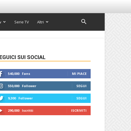
w
Serie TV
Altri
EGUICI SUI SOCIAL
540,000
Fans
MI PIACE
550,000
Follower
SEGUI
9,300
Follower
SEGUI
290,000
Iscritti
ISCRIVITI