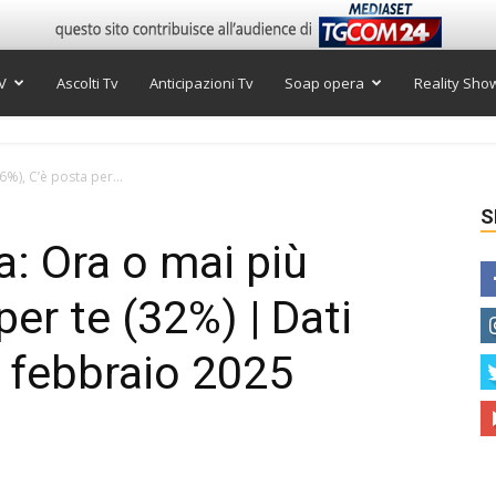
V
Ascolti Tv
Anticipazioni Tv
Soap opera
Reality Sho
16%), C’è posta per...
S
ra: Ora o mai più
per te (32%) | Dati
8 febbraio 2025