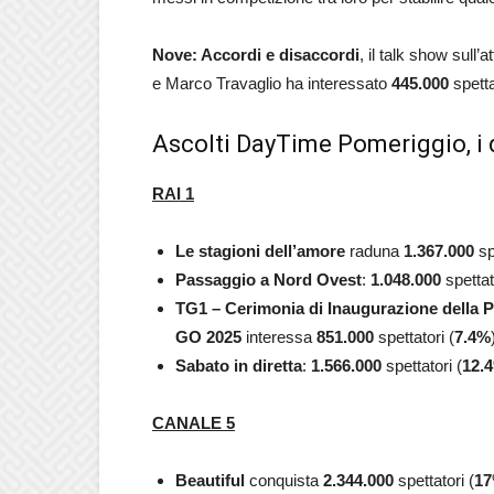
Nove: Accordi e disaccordi
, il talk show sull
e Marco Travaglio ha interessato
445.000
spetta
Ascolti DayTime Pomeriggio, i d
RAI 1
Le stagioni dell’amore
raduna
1.367.000
sp
Passaggio a Nord Ovest
:
1.048.000
spettat
TG1 – Cerimonia di Inaugurazione della P
GO 2025
interessa
851.000
spettatori (
7.4%
Sabato in diretta
:
1.566.000
spettatori (
12.4
CANALE 5
Beautiful
conquista
2.344.000
spettatori (
17