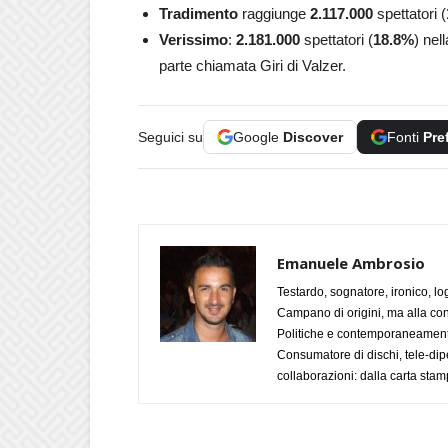
Tradimento
raggiunge
2.117.000
spettatori (
Verissimo
:
2.181.000
spettatori (
18.8
%
) nel
parte chiamata Giri di Valzer.
Seguici su
Google
Discover
Fonti
Pre
Emanuele Ambrosio
Testardo, sognatore, ironico, l
Campano di origini, ma alla con
Politiche e contemporaneamente 
Consumatore di dischi, tele-dip
collaborazioni: dalla carta stam