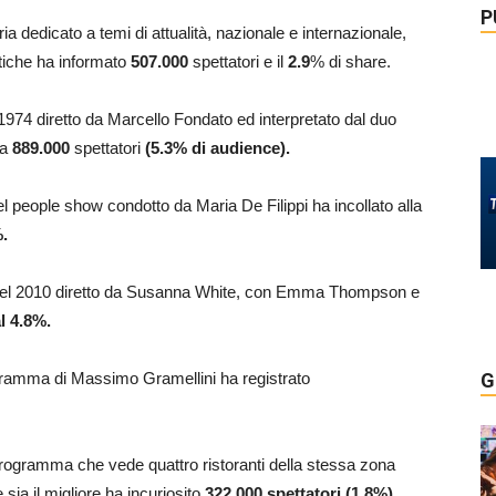
P
a dedicato a temi di attualità, nazionale e internazionale,
istiche ha informato
507.000
spettatori e il
2.9
% di share.
el 1974 diretto da Marcello Fondato ed interpretato dal duo
 a
889.000
spettatori
(5.3% di audience)
.
el people show condotto da Maria De Filippi ha incollato alla
.
lm del 2010 diretto da Susanna White, con Emma Thompson e
l 4.8
%.
gramma di Massimo Gramellini ha registrato
G
 programma che vede quattro ristoranti della stessa zona
 sia il migliore ha incuriosito
322.000
spettatori (1.8%).