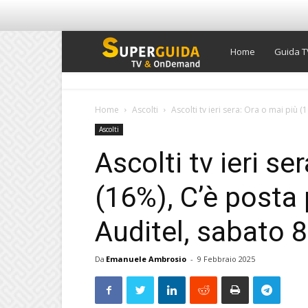
Super
Home
Guida T
Guida
Home
Ascolti
Ascolti tv ieri sera: Ora o mai più (
Ascolti
TV
Ascolti tv ieri se
(16%), C’è posta 
Auditel, sabato 
Da
Emanuele Ambrosio
-
9 Febbraio 2025