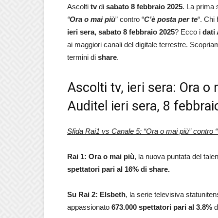
Ascolti
tv
di
sabato
8 febbraio 2025
. La prima 
“
Ora o mai più
” contro “
C’è posta per te
“. Chi
ieri sera, sabato
8 febbraio 2025
? Ecco i
dati
ai maggiori canali del digitale terrestre. Scopri
termini di
share
.
Ascolti tv, ieri sera: Ora o
Auditel ieri sera, 8 febbra
Sfida Rai1 vs Canale 5: “Ora o mai più” contro “
Rai 1: Ora o mai più
, la nuova puntata del tal
spettatori pari al 16% di share.
Su Rai 2: Elsbeth
, la serie televisiva statunit
appassionato
673.000 spettatori pari al 3.8
%
d