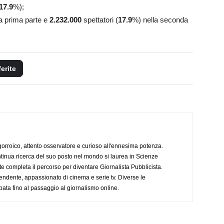
17.9
%);
la prima parte e
2.232.000
spettatori (
17.9
%) nella seconda
ferite
ogorroico, attento osservatore e curioso all'ennesima potenza.
tinua ricerca del suo posto nel mondo si laurea in Scienze
completa il percorso per diventare Giornalista Pubblicista.
endente, appassionato di cinema e serie tv. Diverse le
pata fino al passaggio al giornalismo online.