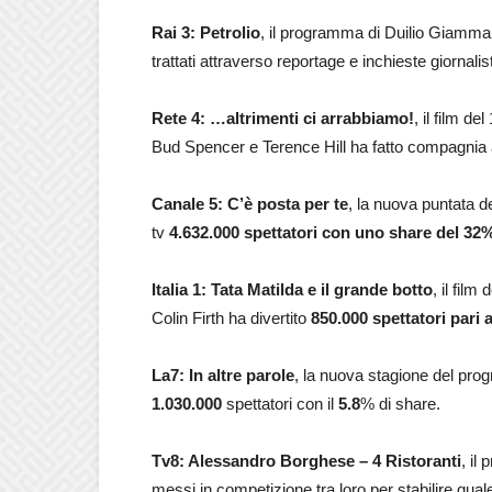
Rai 3: Petrolio
, il programma di Duilio Giammari
trattati attraverso reportage e inchieste giornal
Rete 4: …altrimenti ci arrabbiamo!
, il film d
Bud Spencer e Terence Hill ha fatto compagnia
Canale 5:
C’è posta per te
, la nuova puntata d
tv
4.632.000
spettatori con uno share del 32%
Italia 1: Tata Matilda e il grande botto
, il fi
Colin Firth ha divertito
850.000
spettatori pari a
La7: In altre parole
, la nuova stagione del pro
1.030.000
spettatori con il
5.8
% di share.
Tv8: Alessandro Borghese – 4 Ristoranti
, il
messi in competizione tra loro per stabilire quale