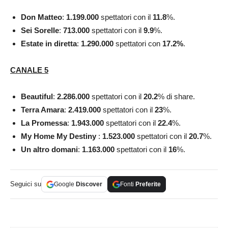
Don Matteo
:
1.199.000
spettatori con il
11.8
%.
Sei
Sorelle
:
713.000
spettatori con il
9.9
%.
Estate in diretta
:
1.290.000
spettatori con
17.2
%
.
CANALE 5
Beautiful
:
2.286.000
spettatori con il
20.2
% di share.
Terra Amara
:
2.419.000
spettatori con il
23
%.
La Promessa
:
1.943.000
spettatori con il
22.4
%.
My Home My Destiny
:
1.523.000
spettatori con il
20.7
%.
Un altro domani
:
1.163.000
spettatori con il
16
%.
Seguici su
Google
Discover
Fonti
Preferite