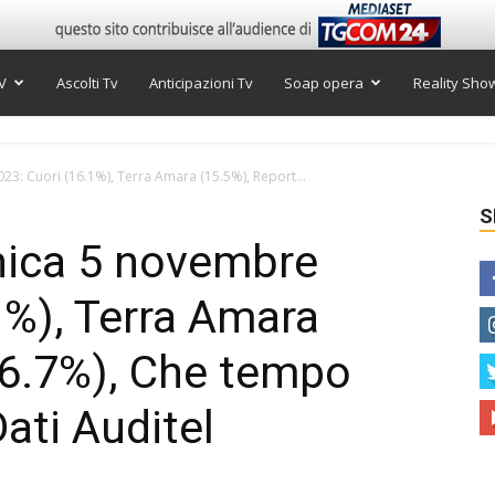
V
Ascolti Tv
Anticipazioni Tv
Soap opera
Reality Sho
23: Cuori (16.1%), Terra Amara (15.5%), Report...
S
nica 5 novembre
1%), Terra Amara
(6.7%), Che tempo
Dati Auditel