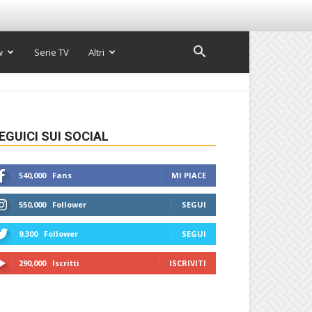
w
Serie TV
Altri
EGUICI SUI SOCIAL
540,000
Fans
MI PIACE
550,000
Follower
SEGUI
9,300
Follower
SEGUI
290,000
Iscritti
ISCRIVITI