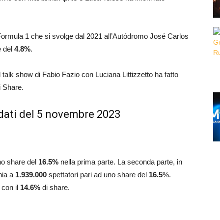
i Formula 1 che si svolge dal 2021 all’Autódromo José Carlos
e del
4.8
%
.
l talk show di Fabio Fazio con Luciana Littizzetto ha fatto
 Share.
dati del 5 novembre 2023
no share del
16.5
%
nella prima parte. La seconda parte, in
nia a
1.939.000
spettatori pari ad uno share del
16.5
%.
 con il
14.6
%
di share.