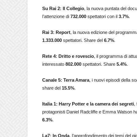
Su Rai 2: Il Collegio
, la nuova puntata del docu-
l’attenzione di
732.000
spettatori con il
3.7%
.
Rai 3:
Report
, la nuova edizione del programma
1.333.000
spettatori. Share del
6.7
%
.
Rete 4: Dritto e rovescio
, il programma di att
interessato
802.000
spettatori. Share
5.4
%
.
Canale 5: Terra Amara
, i nuovi episodi della so
share del
15.5
%
.
Italia 1:
Harry Potter e la camera dei segreti
,
protagonisti Daniel Radcliffe e Emma Watson h
6.3
%
.
La7: In Onda
, l’approfondimento dei temi del g