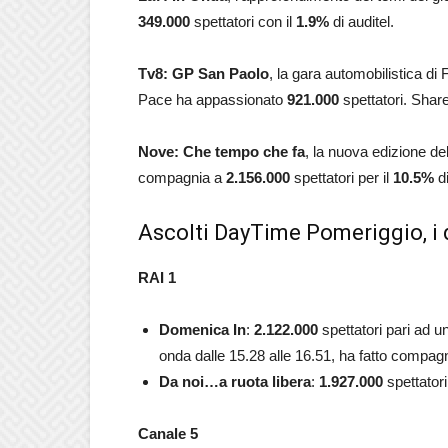
349.000
spettatori con il
1.9
%
di auditel.
Tv8: GP San Paolo
, la gara automobilistica d
Pace ha appassionato
921.000
spettatori. Shar
Nove: Che tempo che fa
, la nuova edizione de
compagnia a
2.156.000
spettatori per il
10.5
%
di
Ascolti DayTime Pomeriggio, i 
RAI 1
Domenica In
:
2.122.000
spettatori pari ad u
onda dalle 15.28 alle 16.51, ha fatto compag
Da noi…a ruota libera
:
1.927.000
spettatori
Canale 5