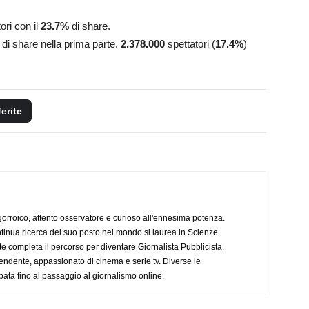
ori con il
23.7
%
di share.
%
di share nella prima parte.
2.378.000
spettatori (
17.4
%
)
ferite
ogorroico, attento osservatore e curioso all'ennesima potenza.
tinua ricerca del suo posto nel mondo si laurea in Scienze
completa il percorso per diventare Giornalista Pubblicista.
endente, appassionato di cinema e serie tv. Diverse le
pata fino al passaggio al giornalismo online.