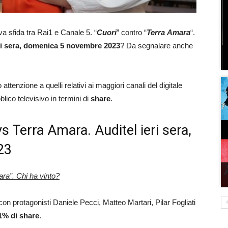
va sfida tra Rai1 e Canale 5. “
Cuori
” contro “
Terra
Amara
“.
ieri sera, domenica 5 novembre 2023
? Da segnalare anche
attenzione a quelli relativi ai maggiori canali del digitale
blico televisivo in termini di
share
.
 vs Terra Amara. Auditel ieri sera,
23
ara”. Chi ha vinto?
con protagonisti Daniele Pecci, Matteo Martari, Pilar Fogliati
1
% di share
.