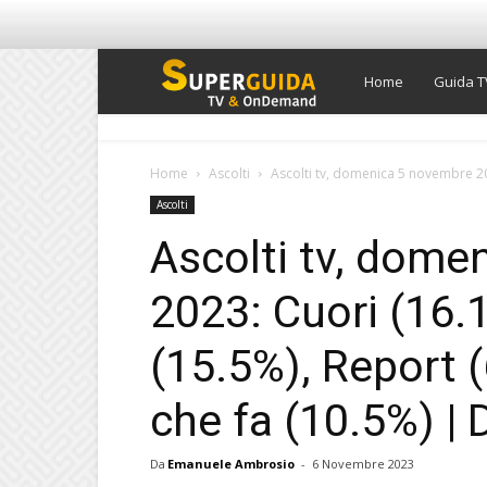
Super
Home
Guida T
Guida
Home
Ascolti
Ascolti tv, domenica 5 novembre 20
Ascolti
TV
Ascolti tv, dome
2023: Cuori (16.
(15.5%), Report 
che fa (10.5%) | 
Da
Emanuele Ambrosio
-
6 Novembre 2023