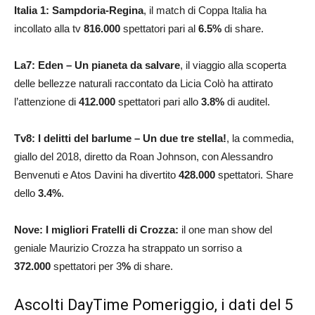
Italia 1: Sampdoria-Regina
, il match di Coppa Italia ha
incollato alla tv
816.000
spettatori pari al
6.5
%
di share.
La7: Eden – Un pianeta da salvare
,
il viaggio alla scoperta
delle bellezze naturali raccontato da Licia Colò ha
attirato
l’attenzione di
412.000
spettatori pari allo
3.8
%
di auditel.
Tv8:
I delitti del barlume – Un due tre stella!
, la commedia,
giallo del 2018, diretto da Roan Johnson, con Alessandro
Benvenuti e Atos Davini ha divertito
428.000
spettatori. Share
dello
3.4
%
.
Nove: I migliori Fratelli di Crozza:
il one man show del
geniale Maurizio Crozza ha strappato un sorriso a
372.000
spettatori per 3
%
di share.
Ascolti DayTime Pomeriggio, i dati del 5