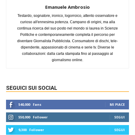
Emanuele Ambrosio
Testardo, sognatore, ironico, logorroico, attento osservatore e
curioso all'ennesima potenza. Campano di origini, ma alla
continua ricerca del suo posto nel mondo si laurea in Scienze
Politiche e contemporaneamente completa il percorso per
diventare Giornalista Pubblicista. Consumatore di dischi, tele-
dipendente, appassionato di cinema e serie tv. Diverse le
collaborazioni: dalla carta stampata fino al passaggio al
giornalismo online.
SEGUICI SUI SOCIAL
540,000
Fans
MI PIACE
550,000
Follower
SEGUI
9,300
Follower
SEGUI