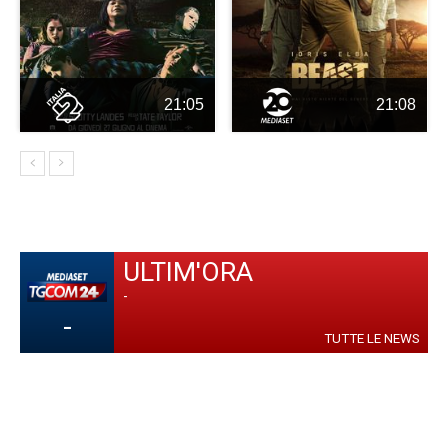
21:05
21:08
ULTIM'ORA
-
-
TUTTE LE NEWS