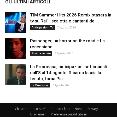
GLI ULTIMI ARTICOLI
TIM Summer Hits 2026 Remix stasera in
tv su Rai1: scaletta e cantanti del...
7 Agosto 2026
Anticipazioni Tv
Passenger, un horror on the road – La
recensione
7 Agosto 2026
Film da vedere
La Promessa, anticipazioni settimanali
dall’8 al 14 agosto: Ricardo lascia la
tenuta, torna Pia
7 Agosto 2026
La Promessa
Chi siamo
Lo staff
Contatta la redazione
Privacy
Disclaimer
Preferenze pubblicitarie