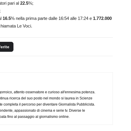
tori pari al
22.5
%;
;
al
16.5
% nella prima parte dalle 16:54 alle 17:24 e
1.772.000
chiamata Le Voci.
ferite
ogorroico, attento osservatore e curioso all'ennesima potenza.
tinua ricerca del suo posto nel mondo si laurea in Scienze
completa il percorso per diventare Giornalista Pubblicista.
endente, appassionato di cinema e serie tv. Diverse le
pata fino al passaggio al giornalismo online.