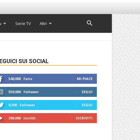
w
Serie TV
Altri
EGUICI SUI SOCIAL
540,000
Fans
MI PIACE
550,000
Follower
SEGUI
9,300
Follower
SEGUI
290,000
Iscritti
ISCRIVITI