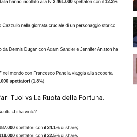
Italia hanno incollato alla tv
2.461.000
spettatori con il
12.3
%
ldo Cazzullo nella giornata cruciale di un personaggio storico
retto da Dennis Dugan con Adam Sandler e Jennifer Aniston ha
aly” nel mondo con Francesco Panella viaggia alla scoperta
.000 spettatori
(
1.8
%).
ari Tuoi vs La Ruota della Fortuna.
otti: chi ha vinto?
187.000
spettatori con il
24.1
% di share;
818.000
spettatori con il
22.5
% di share.