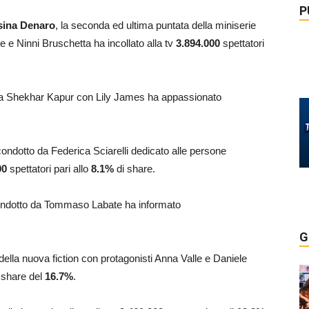
P
ssina Denaro
, la seconda ed ultima puntata della miniserie
le e Ninni Bruschetta ha incollato alla tv
3.894.000
spettatori
o da Shekhar Kapur con Lily James ha appassionato
ondotto da Federica Sciarelli dedicato alle persone
00
spettatori pari allo
8.1
%
di share.
 condotto da Tommaso Labate ha informato
G
della nuova fiction con protagonisti Anna Valle e Daniele
 share del
16.7
%
.