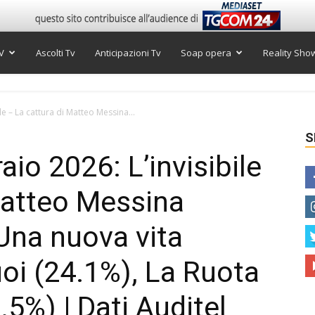
V
Ascolti Tv
Anticipazioni Tv
Soap opera
Reality Sho
ile – La cattura di Matteo Messina...
S
aio 2026: L’invisibile
Matteo Messina
Una nuova vita
uoi (24.1%), La Ruota
.5%) | Dati Auditel