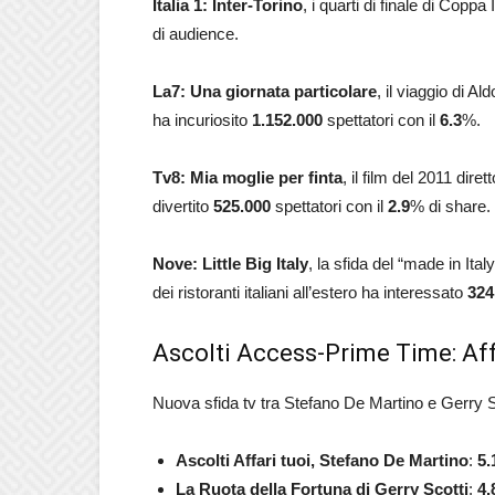
Italia 1: Inter-Torino
, i quarti di finale di Coppa 
di audience.
La7:
Una giornata particolare
, il viaggio di A
ha incuriosito
1.152.000
spettatori con il
6.3
%.
Tv8: Mia moglie per finta
, il film del 2011 di
divertito
525.000
spettatori con il
2.9
% di share.
Nove: Little Big Italy
, la sfida del “made in It
dei ristoranti italiani all’estero ha interessato
324
Ascolti Access-Prime Time: Aff
Nuova sfida tv tra Stefano De Martino e Gerry Sc
Ascolti Affari tuoi, Stefano De Martino
:
5.
La Ruota della Fortuna di Gerry Scotti
:
4.