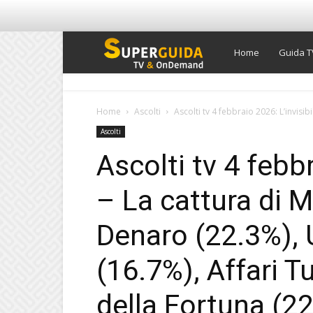
Super
Home
Guida T
Guida
Home
Ascolti
Ascolti tv 4 febbraio 2026: L’invisib
Ascolti
TV
Ascolti tv 4 febbr
– La cattura di 
Denaro (22.3%), 
(16.7%), Affari T
della Fortuna (22