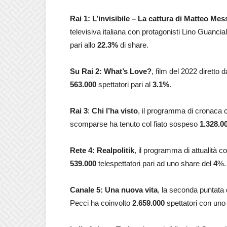
Rai 1: L’invisibile – La cattura di Matteo Me
televisiva italiana con protagonisti Lino Guancia
pari allo
22.3
%
di share.
Su Rai 2: What’s Love?
, film del 2022 dirett
563.000
spettatori pari al
3.1
%
.
Rai 3
:
Chi l’ha visto
, il programma di cronaca c
scomparse ha tenuto col fiato sospeso
1.328.0
Rete 4: Realpolitik
, il programma di attualità
539.000
telespettatori pari ad uno share del
4
%.
Canale 5:
Una nuova vita
, la seconda puntata 
Pecci ha coinvolto
2.659.000
spettatori con uno