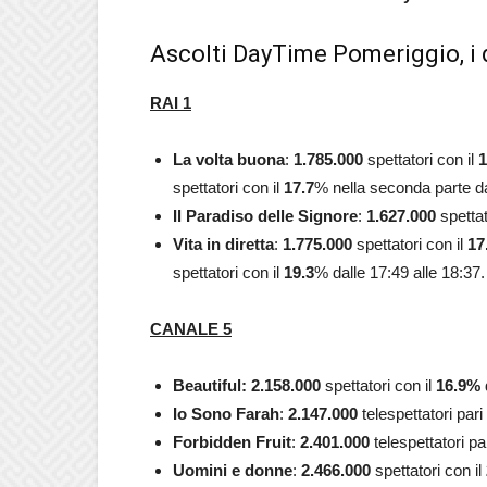
Ascolti DayTime Pomeriggio, i d
RAI 1
La volta
buona
:
1.785.000
spettatori con il
1
spettatori con il
17.7
% nella seconda parte da
Il Paradiso delle Signore
:
1.627.000
spettat
Vita in diretta
:
1.775.000
spettatori con il
17
spettatori con il
19.3
% dalle 17:49 alle 18:37.
CANALE 5
Beautiful: 2.158.000
spettatori con il
16.9
%
Io Sono Farah
:
2.147.000
telespettatori pari
Forbidden Fruit
:
2.401.000
telespettatori pa
Uomini e donne
:
2.466.000
spettatori con il