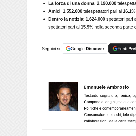
La forza di una donna
:
2.190.000
telespetta
Amici
:
1.552.000
telespettatori pari al
16.1
%
Dentro la notizia
:
1.624.000
spettatori pari 
spettatori pari al
15.9
% nella seconda parte 
Seguici su
Google
Discover
Fonti
Pre
Emanuele Ambrosio
Testardo, sognatore, ironico, l
Campano di origini, ma alla con
Politiche e contemporaneamente 
Consumatore di dischi, tele-dip
collaborazioni: dalla carta stam