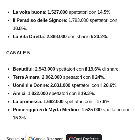
La volta buona
:
1.527.000
spettatori con
14.5
%
.
Il Paradiso delle Signore
: 1.783.000 spettatori con il
18.8
%
.
La Vita Diretta: 2.388.000
con share di
20.2%
.
CANALE 5
Beautiful
:
2.543.000
spettatori con il
19.6
%
di share.
Terra Amara
:
2.962.000
spettatori con il
24
%
.
Uomini e
Donne
:
2.831.000
spettatori con il
26.6
%
.
Amici
:
1.822.000
spettatori con il
19.3
%
.
La promessa
:
1.662.000
spettatori con il
17.8
%
.
Pomeriggio 5 di Myrta Merlino
: 1.525.000
spettatori con il
15.3
%.
Seguici su
Google
Discover
Fonti
Preferite