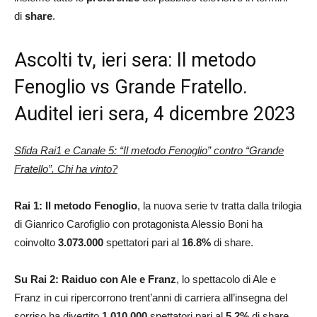
di
share
.
Ascolti tv, ieri sera: Il metodo
Fenoglio vs Grande Fratello.
Auditel ieri sera, 4 dicembre 2023
Sfida Rai1 e Canale 5: “Il metodo Fenoglio” contro “Grande
Fratello”. Chi ha vinto?
Rai 1:
Il metodo Fenoglio
, la nuova serie tv tratta dalla trilogia
di Gianrico Carofiglio con protagonista Alessio Boni ha
coinvolto
3.073.000
spettatori pari al
16.8%
di share.
Su Rai 2:
Raiduo con Ale e Franz
, lo spettacolo di Ale e
Franz in cui ripercorrono trent’anni di carriera all’insegna del
sorriso ha divertito
1.010.000
spettatori pari al
5.2
%
di share.