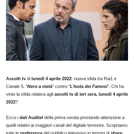
Ascolti tv
di
lunedì 4 aprile 2022
: nuova sfida tra Rai1 e
Canale 5. “
Nero a metà
” contro “
L’Isola dei Famosi
“. Chi ha
vinto la sfida relativa agli
ascolti tv di ieri sera, lunedì 4 aprile
2022
?
Ecco i
dati Auditel
della prima serata prestando attenzione a
quelli relativi ai maggiori canali del digitale terrestre. Scopriamo
tutte le
preferenze
del pubblico televisivo in termini di
share
.