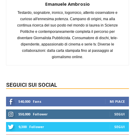
Emanuele Ambrosio
Testardo, sognatore, ironico, logorroico, attento osservatore e
curioso all'ennesima potenza. Campano di origini, ma alla
continua ricerca del suo posto nel mondo si laurea in Scienze
Politiche e contemporaneamente completa il percorso per
diventare Giornalista Pubblicista. Consumatore di dischi, tele-
dipendente, appassionato di cinema e serie tv. Diverse le
collaborazioni: dalla carta stampata fino al passaggio al
giornalismo online.
SEGUICI SUI SOCIAL
540,000
Fans
MI PIACE
550,000
Follower
SEGUI
9,300
Follower
SEGUI