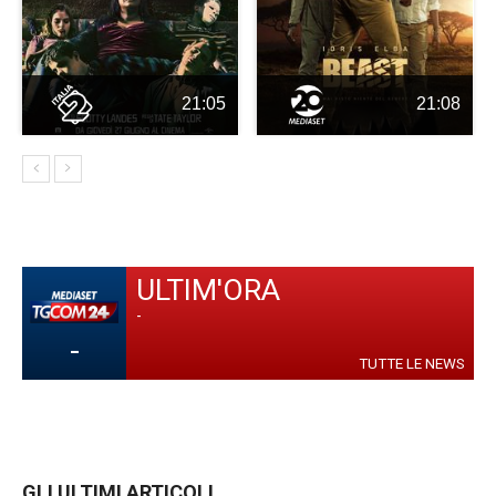
21:05
21:08
ULTIM'ORA
-
-
TUTTE LE NEWS
GLI ULTIMI ARTICOLI