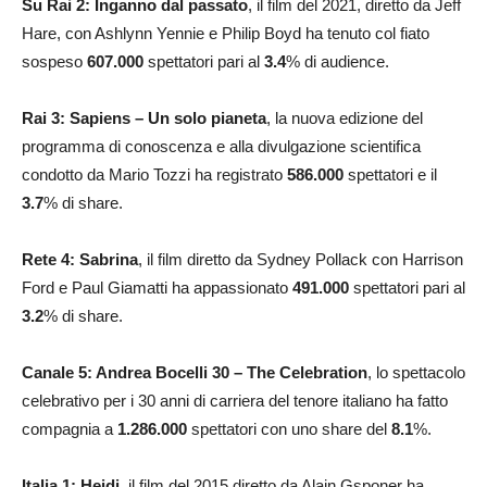
Su Rai 2: Inganno dal passato
, il film del 2021, diretto da Jeff
Hare, con Ashlynn Yennie e Philip Boyd ha tenuto col fiato
sospeso
607.000
spettatori pari al
3.4
% di audience.
Rai 3: Sapiens – Un solo pianeta
, la nuova edizione del
programma di conoscenza e alla divulgazione scientifica
condotto da Mario Tozzi ha registrato
586.000
spettatori e il
3.7
% di share.
Rete 4: Sabrina
, il film diretto da Sydney Pollack con Harrison
Ford e Paul Giamatti ha appassionato
491.000
spettatori pari al
3.2
% di share.
Canale 5: Andrea Bocelli 30 – The Celebration
, lo spettacolo
celebrativo per i 30 anni di carriera del tenore italiano ha fatto
compagnia a
1.286.000
spettatori con uno share del
8.1
%.
Italia 1: Heidi
, il film del 2015 diretto da Alain Gsponer ha