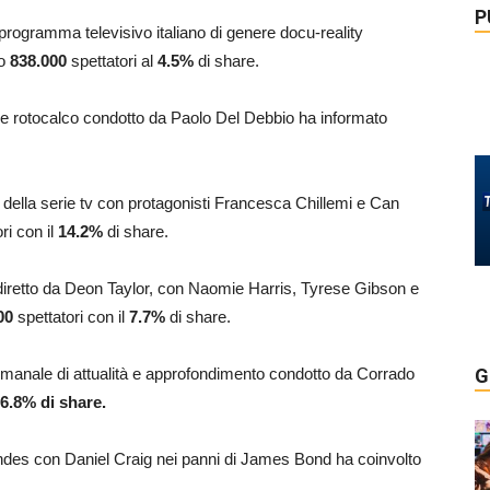
P
 programma televisivo italiano di genere docu-reality
to
838.000
spettatori al
4.5
%
di share.
ico e rotocalco condotto da Paolo Del Debbio ha informato
i della serie tv con protagonisti Francesca Chillemi e Can
ri con il
14.2
%
di share.
9, diretto da Deon Taylor, con Naomie Harris, Tyrese Gibson e
00
spettatori con il
7.7
%
di share.
timanale di attualità e approfondimento condotto da Corrado
G
 6.8% di share.
endes con Daniel Craig nei panni di James Bond ha coinvolto