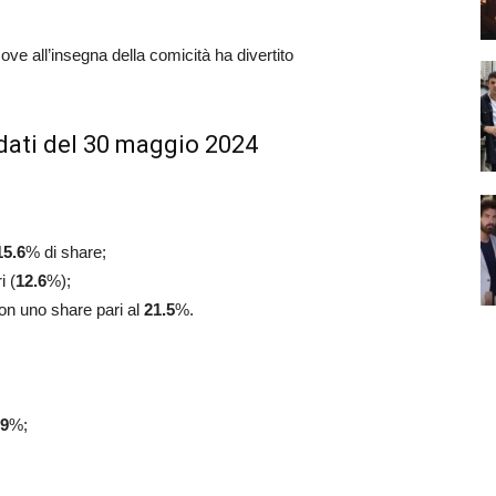
ove all’insegna della comicità ha divertito
dati del 30 maggio 2024
15.6
% di share;
i (
12.6
%);
con uno share pari al
21.5
%.
.9
%;