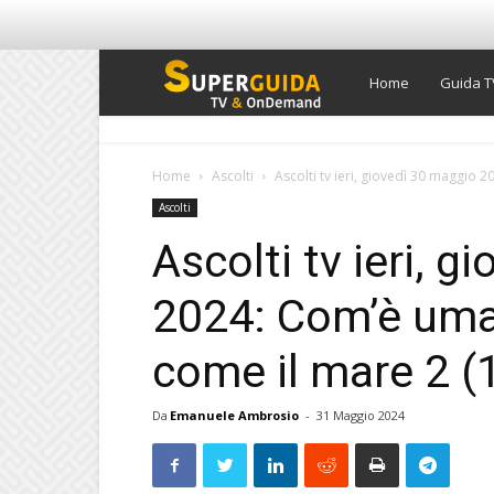
Super
Home
Guida T
Guida
Home
Ascolti
Ascolti tv ieri, giovedì 30 maggio 2
Ascolti
TV
Ascolti tv ieri, 
2024: Com’è uman
come il mare 2 (1
Da
Emanuele Ambrosio
-
31 Maggio 2024