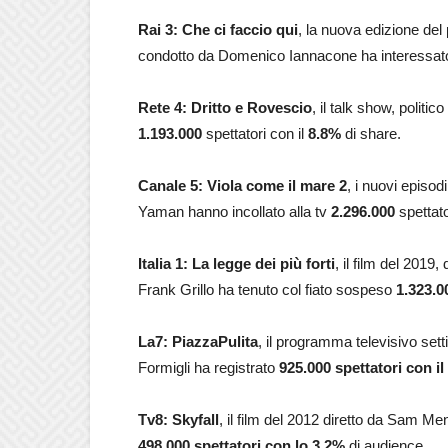
Rai 3: Che ci faccio qui
, la nuova edizione del
condotto da Domenico Iannacone ha interessa
Rete 4: Dritto e Rovescio
, il talk show, polit
1.193.000
spettatori con il
8.8
%
di share.
Canale 5: Viola come il mare 2
, i nuovi episod
Yaman hanno incollato alla tv
2.296.000
spettato
Italia 1: La legge dei più forti
, il film del 201
Frank Grillo ha tenuto col fiato sospeso
1.323.0
La7:
PiazzaPulita
, il programma televisivo set
Formigli ha registrato
925.000 spettatori con il
Tv8: Skyfall
, il film del 2012 diretto da Sam M
498.000
spettatori con lo 3.2%
di audience.