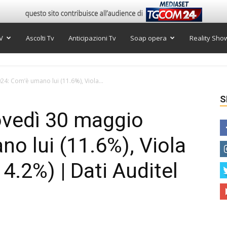
V
Ascolti Tv
Anticipazioni Tv
Soap opera
Reality Sho
024: Com’è umano lui (11.6%), Viola...
S
giovedì 30 maggio
o lui (11.6%), Viola
4.2%) | Dati Auditel