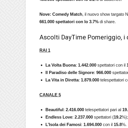
Nove: Comedy
Match
, il nuovo show targato N
661.000 spettatori con lo 3.7%
di share.
Ascolti DayTime Pomeriggio, i 
RAI 1
La Volta Buona
:
1.442.000
spettatori con il
Il Paradiso delle Signore
:
966.000
spettator
La Vita in Diretta
:
1.879.000
telespettatori 
CANALE 5
Beautiful
:
2.416.000
telespettatori pari al
19
Endless Love
:
2.237.000
spettatori (
19.2
%);
L’Isola dei Famosi
:
1.694.000
con il
15.8
%.