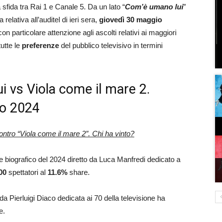
 sfida tra Rai 1 e Canale 5. Da un lato “
Com’è umano lui
”
a relativa all’auditel di ieri sera,
giovedì 30 maggio
on particolare attenzione agli ascolti relativi ai maggiori
tutte le
preferenze
del pubblico televisivo in termini
i vs Viola come il mare 2.
io 2024
ntro “Viola come il mare 2”. Chi ha vinto?
ione biografico del 2024 diretto da Luca Manfredi dedicato a
00
spettatori al
11.6
%
share.
da Pierluigi Diaco dedicata ai 70 della televisione ha
e.