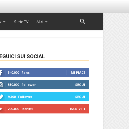
w
Serie TV
Altri
EGUICI SUI SOCIAL
540,000
Fans
MI PIACE
550,000
Follower
SEGUI
9,300
Follower
SEGUI
290,000
Iscritti
ISCRIVITI