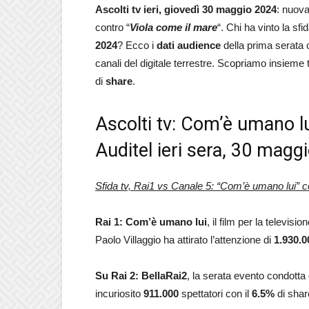
Ascolti
tv ieri, giovedì 30 maggio 2024
: nuova
contro “
Viola come il mare
“. Chi ha vinto la sfid
2024
? Ecco i
dati audience
della prima serata c
canali del digitale terrestre. Scopriamo insieme 
di
share
.
Ascolti tv: Com’è umano lu
Auditel ieri sera, 30 magg
Sfida tv, Rai1 vs Canale 5: “Com’è umano lui” co
Rai 1: Com’è umano lui
, il film per la televis
Paolo Villaggio ha attirato l’attenzione di
1.930.0
Su Rai 2: BellaRai2
, la serata evento condotta 
incuriosito
911.000
spettatori con il
6.5
%
di shar