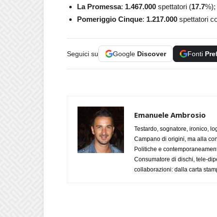
La Promessa
:
1.467.000
spettatori (
17.7
%);
Pomeriggio Cinque
:
1.217.000
spettatori co
Seguici su
Google
Discover
Fonti
Pre
Emanuele Ambrosio
Testardo, sognatore, ironico, l
Campano di origini, ma alla con
Politiche e contemporaneamente 
Consumatore di dischi, tele-dip
collaborazioni: dalla carta stam